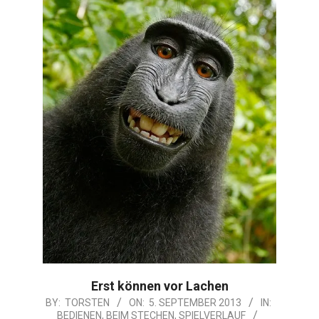
Erst können vor Lachen
2013-
BY:
TORSTEN
ON:
5. SEPTEMBER 2013
IN:
BEDIENEN
,
BEIM STECHEN
,
SPIELVERLAUF