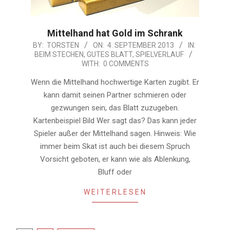
Mittelhand hat Gold im Schrank
2013-
BY:
TORSTEN
ON:
4. SEPTEMBER 2013
IN:
BEIM STECHEN
,
GUTES BLATT
,
SPIELVERLAUF
09-
WITH:
0 COMMENTS
04
Wenn die Mittelhand hochwertige Karten zugibt. Er
kann damit seinen Partner schmieren oder
gezwungen sein, das Blatt zuzugeben.
Kartenbeispiel Bild Wer sagt das? Das kann jeder
Spieler außer der Mittelhand sagen. Hinweis: Wie
immer beim Skat ist auch bei diesem Spruch
Vorsicht geboten, er kann wie als Ablenkung,
Bluff oder
WEITERLESEN