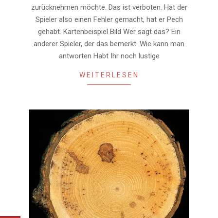
zurücknehmen möchte. Das ist verboten. Hat der
Spieler also einen Fehler gemacht, hat er Pech
gehabt. Kartenbeispiel Bild Wer sagt das? Ein
anderer Spieler, der das bemerkt. Wie kann man
antworten Habt Ihr noch lustige
WEITERLESEN