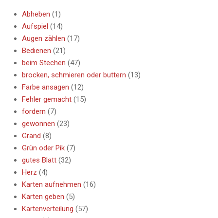
Abheben
(1)
Aufspiel
(14)
Augen zählen
(17)
Bedienen
(21)
beim Stechen
(47)
brocken, schmieren oder buttern
(13)
Farbe ansagen
(12)
Fehler gemacht
(15)
fordern
(7)
gewonnen
(23)
Grand
(8)
Grün oder Pik
(7)
gutes Blatt
(32)
Herz
(4)
Karten aufnehmen
(16)
Karten geben
(5)
Kartenverteilung
(57)