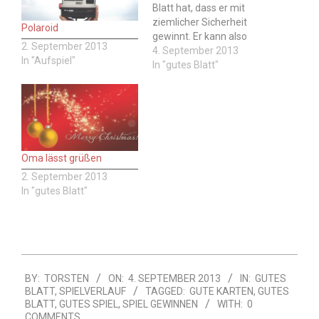
Blatt hat, dass er mit
ziemlicher Sicherheit
Polaroid
gewinnt. Er kann also
2. September 2013
ruhigen Gewissens
4. September 2013
In "Aufspiel"
darauf verzichten, den
In "gutes Blatt"
Skat aufzunehmen.
Kartenbeispiel Bild Wer
sagt das? Der
Alleinspieler, der darauf
verzichtet, den Skat
aufzunehmen. Hinweis:
Oma lässt grüßen
Wie immer beim Skat ist
2. September 2013
auch bei diesem Spruch…
In "gutes Blatt"
2013-
BY:
TORSTEN
ON:
4. SEPTEMBER 2013
IN:
GUTES
09-
BLATT
,
SPIELVERLAUF
TAGGED:
GUTE KARTEN
,
GUTES
04
BLATT
,
GUTES SPIEL
,
SPIEL GEWINNEN
WITH:
0
COMMENTS