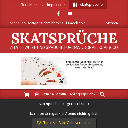
Skip
skatsprueche
Redaktion
Impressum
to
content
unser neues Design? Schreibt mir auf Facebook!
Mehrere Dutzend neu
SKATSPRÜCHE
ZITATE, WITZE UND SPRÜCHE FÜR SKAT, DOPPELKOPF & CO.
Search
Primary
Wie heißt dein Lieblingsspruch?
Navigation
Skatsprüche
>
gutes Blatt
>
Menu
Ich habe den ganzen Abend nichts gehabt
Tipp: Mit Skat Geld verdienen