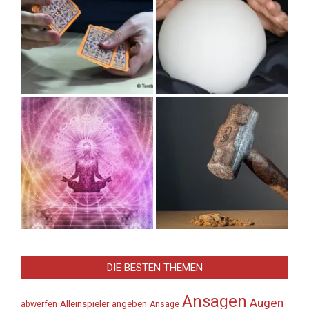
DIE BESTEN THEMEN
Ansagen
Augen
Alleinspieler
angeben
abwerfen
Ansage