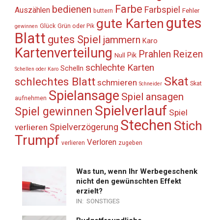
Farbe
bedienen
Farbspiel
Auszählen
Fehler
buttern
gutes
gute Karten
Glück
Grün oder Pik
gewinnen
Blatt
gutes Spiel
jammern
Karo
Kartenverteilung
Prahlen
Reizen
Pik
Null
schlechte Karten
Schelln
Schellen oder Karo
Skat
schlechtes Blatt
schmieren
Skat
Schneider
Spielansage
Spiel ansagen
aufnehmen
Spielverlauf
Spiel gewinnen
Spiel
Stechen
Stich
Spielverzögerung
verlieren
Trumpf
Verloren
verlieren
zugeben
Was tun, wenn Ihr Werbegeschenk
nicht den gewünschten Effekt
erzielt?
IN:
SONSTIGES