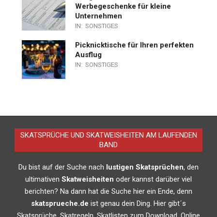
Werbegeschenke für kleine
Unternehmen
IN:
SONSTIGES
Picknicktische für Ihren perfekten
Ausflug
IN:
SONSTIGES
SKATSPRÜCHE UND SKATWEISHEITEN AM LAUFENDEN
BAND
Du bist auf der Suche nach
lustigen Skatsprüchen
, den
ultimativen
Skatweisheiten
oder kannst darüber viel
berichten? Na dann hat die Suche hier ein Ende, denn
skatsprueche.de
ist genau dein Ding. Hier gibt´s
Skatsprüche, Skatregeln, Skatlisten zum Download, Online