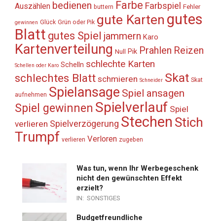
Farbe
bedienen
Farbspiel
Auszählen
Fehler
buttern
gutes
gute Karten
Glück
Grün oder Pik
gewinnen
Blatt
gutes Spiel
jammern
Karo
Kartenverteilung
Prahlen
Reizen
Pik
Null
schlechte Karten
Schelln
Schellen oder Karo
Skat
schlechtes Blatt
schmieren
Skat
Schneider
Spielansage
Spiel ansagen
aufnehmen
Spielverlauf
Spiel gewinnen
Spiel
Stechen
Stich
Spielverzögerung
verlieren
Trumpf
Verloren
verlieren
zugeben
Was tun, wenn Ihr Werbegeschenk
nicht den gewünschten Effekt
erzielt?
IN:
SONSTIGES
Budgetfreundliche