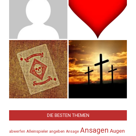
DIE BESTEN THEMEN
Ansagen
Augen
Alleinspieler
angeben
abwerfen
Ansage