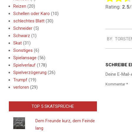
Reizen
(20)
Rating:
2.5
/
Schellen oder Karo
(10)
schlechtes Blatt
(30)
Schneider
(5)
2013-
Schwarz
(1)
BY:
TORSTE
08-
Skat
(31)
14
Sonstiges
(6)
Spielansage
(56)
SCHREIBE 
Spielverlauf
(178)
Spielverzögerung
(26)
Deine E-Mail-
Trumpf
(19)
Kommentar
*
verloren
(29)
TOP 5 SKATSPRÜCHE
Dem Freunde kurz, dem Feinde
lang