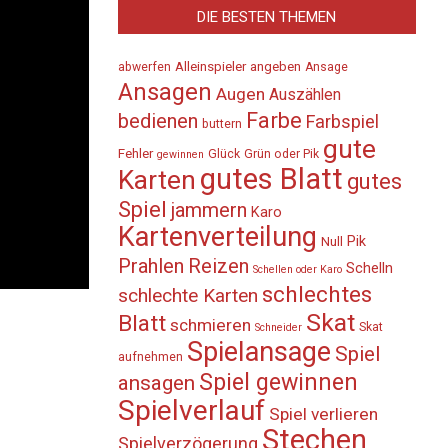
DIE BESTEN THEMEN
Alleinspieler
angeben
abwerfen
Ansage
Ansagen
Augen
Auszählen
Farbe
bedienen
Farbspiel
buttern
gute
Fehler
Glück
Grün oder Pik
gewinnen
gutes Blatt
Karten
gutes
Spiel
jammern
Karo
Kartenverteilung
Pik
Null
Prahlen
Reizen
Schelln
Schellen oder Karo
schlechtes
schlechte Karten
Skat
Blatt
schmieren
Skat
Schneider
Spielansage
Spiel
aufnehmen
Spiel gewinnen
ansagen
Spielverlauf
Spiel verlieren
Stechen
Spielverzögerung