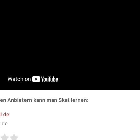
den Anbietern kann man Skat lernen:
l.de
.de
tem:
ing