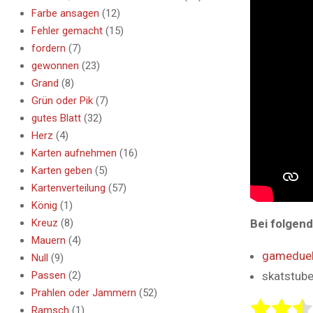
Farbe ansagen
(12)
Fehler gemacht
(15)
fordern
(7)
gewonnen
(23)
Grand
(8)
Grün oder Pik
(7)
gutes Blatt
(32)
Herz
(4)
Karten aufnehmen
(16)
Karten geben
(5)
Kartenverteilung
(57)
König
(1)
Kreuz
(8)
Bei folgen
Mauern
(4)
gameduel
Null
(9)
Passen
(2)
skatstube
Prahlen oder Jammern
(52)
Ramsch
(1)
Rate this i
Submit Rat