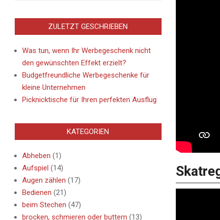
ZULETZT GESCHRIEBEN
Was tun, wenn Ihr Werbegeschenk nicht
den gewünschten Effekt erzielt?
Budgetfreundliche Werbegeschenke für
kleine Unternehmen
Picknicktische für Ihren perfekten Ausflug
KATEGORIEN
Abheben
(1)
Aufspiel
(14)
Skatreg
Augen zählen
(17)
Bedienen
(21)
beim Stechen
(47)
brocken, schmieren oder buttern
(13)