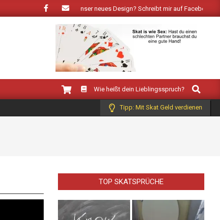
ühling: Wie gefällt Dir unser neues Design? Schreibt mir auf Facebook!
Search
Wie heißt dein Lieblingsspruch?
Tipp: Mit Skat Geld verdienen
TOP SKATSPRÜCHE