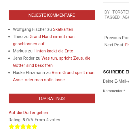
2013-
BY:
TORSTE
09-
NEUESTE KOMMENTARE
TAGGED:
AB
05
Wolfgang Fischer
zu
Skatkarten
Theo
zu
Grand Hand nimmt man
Previous Pos
geschlossen auf
Next Post:
Er
Markus
zu
Hinten kackt die Ente
Jens Roder
zu
Was tun, spricht Zeus, die
Götter sind besoffen
SCHREIBE 
Hauke Hinzmann
zu
Beim Grand spielt man
Asse, oder man soll’s lasse
Deine E-Mail-
Kommentar
*
TOP RATINGS
Auf die Dörfer gehen
Rating:
5.0
/5. From 4 votes.