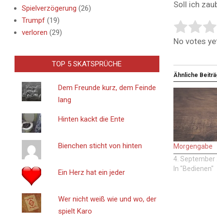
Soll ich zau
Spielverzögerung
(26)
Trumpf
(19)
Rate this i
Submit Rat
verloren
(29)
No votes yet
TOP 5 SKATSPRÜCHE
Ähnliche Beitr
Dem Freunde kurz, dem Feinde
lang
Hinten kackt die Ente
Bienchen sticht von hinten
Morgengabe
4. September
In "Bedienen"
Ein Herz hat ein jeder
Wer nicht weiß wie und wo, der
spielt Karo