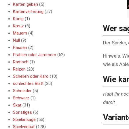
Karten geben
(5)
Kartenverteilung
(57)
König
(1)
Kreuz
(8)
Wer sa
Mauern
(4)
Null
(9)
Der Spieler
Passen
(2)
Prahlen oder Jammern
(52)
Hinweis: Wi
Ramsch
(1)
wie als Abl
Reizen
(20)
Schellen oder Karo
(10)
Wie ka
schlechtes Blatt
(30)
Schneider
(5)
Habt Ihr noc
Schwarz
(1)
damit.
Skat
(31)
Sonstiges
(6)
Varian
Spielansage
(56)
Spielverlauf
(178)