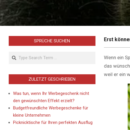
Erst könne
SPRÜCHE SUCHEN
Search
Wenn ein Spi
das wünsche
weil er ein
ZULETZT GESCHRIEBEN
Was tun, wenn Ihr Werbegeschenk nicht
den gewünschten Effekt erzielt?
Budgetfreundliche Werbegeschenke für
kleine Unternehmen
Picknicktische für Ihren perfekten Ausflug