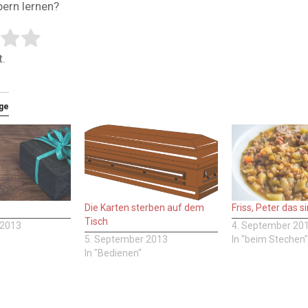
bern lernen?
tem:
ing
.
äge
Die Karten sterben auf dem
Friss, Peter das s
Tisch
 2013
4. September 20
5. September 2013
In "beim Stechen"
In "Bedienen"