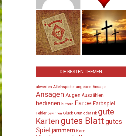
DIE BESTEN THEMEN
Alleinspieler
angeben
abwerfen
Ansage
Ansagen
Augen
Auszählen
Farbe
bedienen
Farbspiel
buttern
gute
Fehler
Glück
Grün oder Pik
gewinnen
gutes Blatt
Karten
gutes
Spiel
jammern
Karo