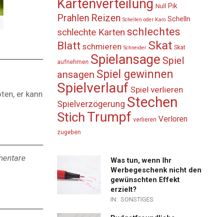
Kartenverteilung
Pik
Null
Prahlen
Reizen
Schelln
Schellen oder Karo
schlechtes
schlechte Karten
Skat
Blatt
schmieren
Skat
Schneider
Spielansage
Spiel
aufnehmen
Spiel gewinnen
ansagen
Spielverlauf
Spiel verlieren
ten, er kann
Stechen
Spielverzögerung
Trumpf
Stich
Verloren
verlieren
zugeben
mmentare
Was tun, wenn Ihr
Werbegeschenk nicht den
gewünschten Effekt
erzielt?
IN:
SONSTIGES