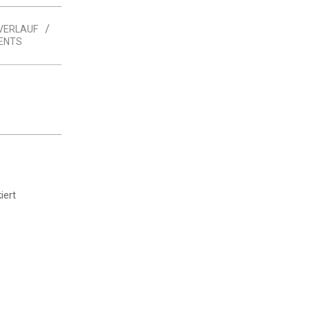
VERLAUF
ENTS
iert