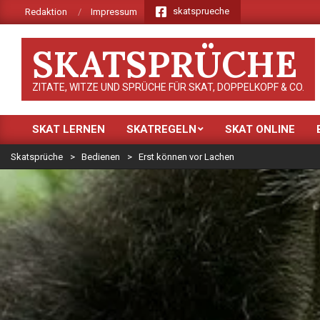
Skip
skatsprueche
Redaktion
Impressum
to
content
SKATSPRÜCHE
ZITATE, WITZE UND SPRÜCHE FÜR SKAT, DOPPELKOPF & CO.
SKAT LERNEN
SKATREGELN
SKAT ONLINE
Primary
Navigation
Skatsprüche
>
Bedienen
>
Erst können vor Lachen
Menu