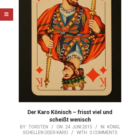
Der Karo Könisch – frisst viel und
scheißt wenisch
2015-
BY:
TORSTEN
ON:
24. JUNI 2015
IN:
KÖNIG
,
SCHELLEN ODER KARO
WITH:
0 COMMENTS
06-