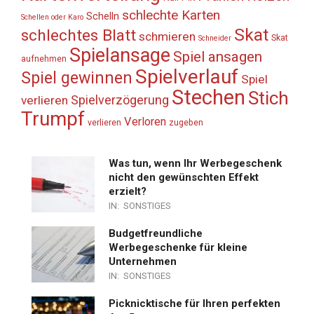
schlechte Karten
Schelln
Schellen oder Karo
Skat
schlechtes Blatt
schmieren
Skat
Schneider
Spielansage
Spiel ansagen
aufnehmen
Spielverlauf
Spiel gewinnen
Spiel
Stechen
Stich
Spielverzögerung
verlieren
Trumpf
Verloren
verlieren
zugeben
Was tun, wenn Ihr Werbegeschenk
nicht den gewünschten Effekt
erzielt?
IN:
SONSTIGES
Budgetfreundliche
Werbegeschenke für kleine
Unternehmen
IN:
SONSTIGES
Picknicktische für Ihren perfekten