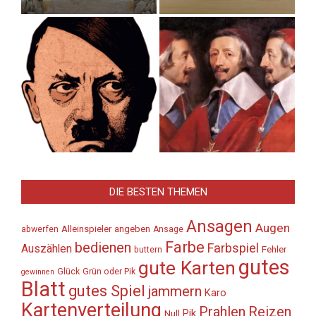
DIE BESTEN THEMEN
Ansagen
Augen
Alleinspieler
angeben
abwerfen
Ansage
Farbe
bedienen
Farbspiel
Auszählen
Fehler
buttern
gutes
gute Karten
Glück
Grün oder Pik
gewinnen
Blatt
gutes Spiel
jammern
Karo
Kartenverteilung
Prahlen
Reizen
Pik
Null