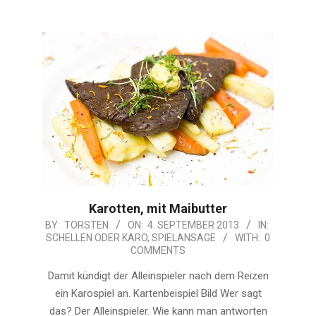
Karotten, mit Maibutter
2013-
BY:
TORSTEN
ON:
4. SEPTEMBER 2013
IN:
SCHELLEN ODER KARO
,
SPIELANSAGE
WITH:
0
09-
COMMENTS
04
Damit kündigt der Alleinspieler nach dem Reizen
ein Karospiel an. Kartenbeispiel Bild Wer sagt
das? Der Alleinspieler. Wie kann man antworten