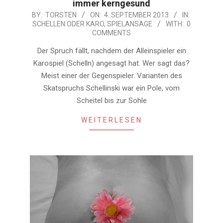
immer kerngesund
2013-
BY:
TORSTEN
ON:
4. SEPTEMBER 2013
IN:
SCHELLEN ODER KARO
,
SPIELANSAGE
WITH:
0
09-
COMMENTS
04
Der Spruch fällt, nachdem der Alleinspieler ein
Karospiel (Schelln) angesagt hat. Wer sagt das?
Meist einer der Gegenspieler. Varianten des
Skatspruchs Schellinski war ein Pole, vom
Scheitel bis zur Sohle
WEITERLESEN