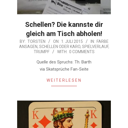
Schellen? Die kannste dir
gleich am Tisch abholen!
2015-
BY:
TORSTEN
ON:
1. JULI 2015
IN:
FARBE
ANSAGEN
,
SCHELLEN ODER KARO
,
SPIELVERLAUF
,
07-
TRUMPF
WITH:
0 COMMENTS
01
Quelle des Spruchs: Th. Barth
via Skatsprüche Fan-Seite
WEITERLESEN