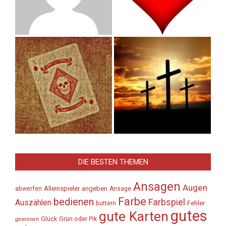
DIE BESTEN THEMEN
Ansagen
Augen
Alleinspieler
angeben
abwerfen
Ansage
Farbe
bedienen
Farbspiel
Auszählen
Fehler
buttern
gutes
gute Karten
Glück
Grün oder Pik
gewinnen