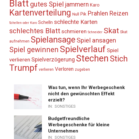
Blatt
gutes Spiel
jammern
Karo
Kartenverteilung
Prahlen
Reizen
Pik
Null
schlechte Karten
Schelln
Schellen oder Karo
Skat
schlechtes Blatt
schmieren
Skat
Schneider
Spielansage
Spiel ansagen
aufnehmen
Spielverlauf
Spiel gewinnen
Spiel
Stechen
Stich
Spielverzögerung
verlieren
Trumpf
Verloren
verlieren
zugeben
Was tun, wenn Ihr Werbegeschenk
nicht den gewünschten Effekt
erzielt?
IN:
SONSTIGES
Budgetfreundliche
Werbegeschenke für kleine
Unternehmen
IN:
SONSTIGES