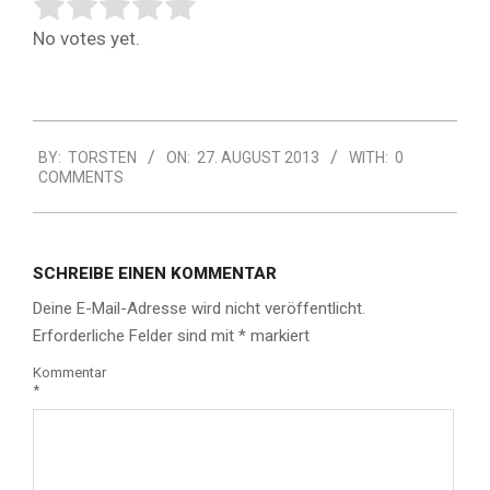
Rate this item:
Submit Rating
No votes yet.
2013-
BY:
TORSTEN
ON:
27. AUGUST 2013
WITH:
0
08-
COMMENTS
27
SCHREIBE EINEN KOMMENTAR
Deine E-Mail-Adresse wird nicht veröffentlicht.
Erforderliche Felder sind mit
*
markiert
Kommentar
*