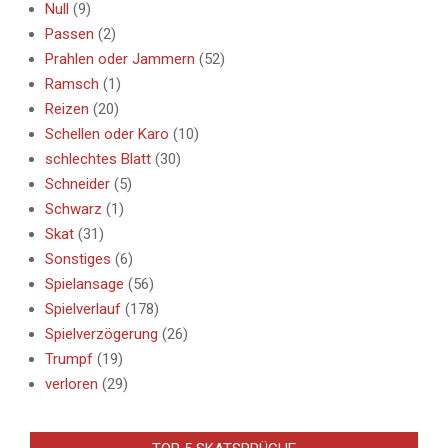
Null
(9)
Passen
(2)
Prahlen oder Jammern
(52)
Ramsch
(1)
Reizen
(20)
Schellen oder Karo
(10)
schlechtes Blatt
(30)
Schneider
(5)
Schwarz
(1)
Skat
(31)
Sonstiges
(6)
Spielansage
(56)
Spielverlauf
(178)
Spielverzögerung
(26)
Trumpf
(19)
verloren
(29)