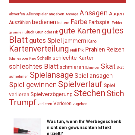
Ansagen
Augen
Alleinspieler
angeben
abwerfen
Ansage
Farbe
bedienen
Farbspiel
Auszählen
Fehler
buttern
gutes
gute Karten
Glück
Grün oder Pik
gewinnen
Blatt
gutes Spiel
jammern
Karo
Kartenverteilung
Prahlen
Reizen
Pik
Null
schlechte Karten
Schelln
Schellen oder Karo
Skat
schlechtes Blatt
schmieren
Skat
Schneider
Spielansage
Spiel ansagen
aufnehmen
Spielverlauf
Spiel gewinnen
Spiel
Stechen
Stich
Spielverzögerung
verlieren
Trumpf
Verloren
verlieren
zugeben
Was tun, wenn Ihr Werbegeschenk
nicht den gewünschten Effekt
erzielt?