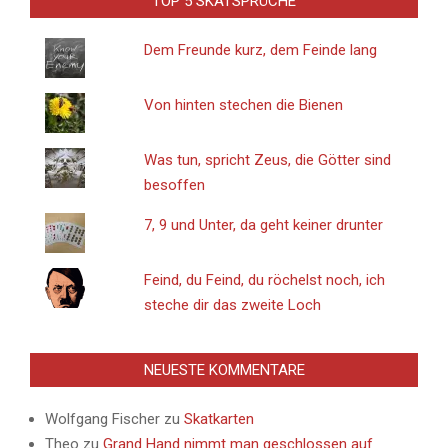
TOP 5 SKATSPRÜCHE
Dem Freunde kurz, dem Feinde lang
Von hinten stechen die Bienen
Was tun, spricht Zeus, die Götter sind
besoffen
7, 9 und Unter, da geht keiner drunter
Feind, du Feind, du röchelst noch, ich
steche dir das zweite Loch
NEUESTE KOMMENTARE
Wolfgang Fischer
zu
Skatkarten
Theo
zu
Grand Hand nimmt man geschlossen auf