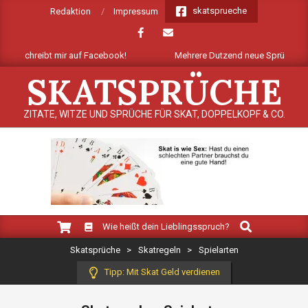
Skip
skatsprueche
Redaktion
Impressum
to
content
 Schreibt mir auf Facebook!
Mehrere Dutzend neue Sprüche online -
SKATSPRÜCHE
ZITATE, WITZE UND SPRÜCHE FÜR SKAT, DOPPELKOPF & CO.
Search
Primary
Wie heißt dein Lieblingsspruch?
Navigation
Skatsprüche
>
Skatregeln
>
Spielarten
Menu
Tipp: Mit Skat Geld verdienen