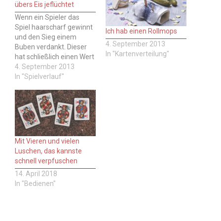
übers Eis jeflüchtet
Wenn ein Spieler das
Spiel haarscharf gewinnt
Ich hab einen Rollmops
und den Sieg einem
4. September 2013
Buben verdankt. Dieser
In "Kartenverteilung"
hat schließlich einen Wert
von zwei Augen.
4. September 2013
Kartenbeispiel Bild Wer
In "Spielverlauf"
sagt das? Der Gewinner.
Hinweis: Wie immer beim
Skat ist auch bei diesem
Spruch Vorsicht geboten,
er kann wie als
Ablenkung, Bluff oder
Mit Vieren und vielen
Taktik verwendet werden.
Luschen, das kannste
…
schnell verpfuschen
14. April 2018
In "Bedienen"