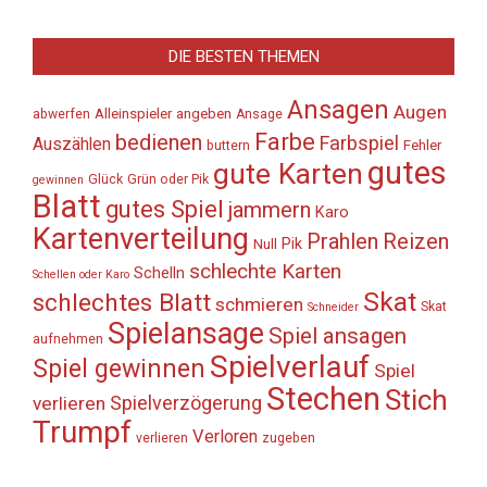
DIE BESTEN THEMEN
Ansagen
Augen
Alleinspieler
angeben
abwerfen
Ansage
Farbe
bedienen
Farbspiel
Auszählen
Fehler
buttern
gutes
gute Karten
Glück
Grün oder Pik
gewinnen
Blatt
gutes Spiel
jammern
Karo
Kartenverteilung
Prahlen
Reizen
Pik
Null
schlechte Karten
Schelln
Schellen oder Karo
Skat
schlechtes Blatt
schmieren
Skat
Schneider
Spielansage
Spiel ansagen
aufnehmen
Spielverlauf
Spiel gewinnen
Spiel
Stechen
Stich
Spielverzögerung
verlieren
Trumpf
Verloren
verlieren
zugeben