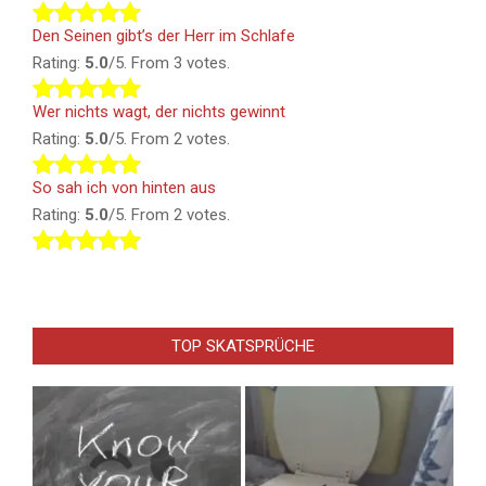
Den Seinen gibt’s der Herr im Schlafe
Rating:
5.0
/5. From 3 votes.
Wer nichts wagt, der nichts gewinnt
Rating:
5.0
/5. From 2 votes.
So sah ich von hinten aus
Rating:
5.0
/5. From 2 votes.
TOP SKATSPRÜCHE