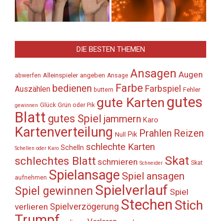
DIE BESTEN THEMEN
Ansagen
Augen
Alleinspieler
angeben
abwerfen
Ansage
Farbe
bedienen
Farbspiel
Auszählen
Fehler
buttern
gutes
gute Karten
Glück
Grün oder Pik
gewinnen
Blatt
gutes Spiel
jammern
Karo
Kartenverteilung
Prahlen
Reizen
Pik
Null
schlechte Karten
Schelln
Schellen oder Karo
Skat
schlechtes Blatt
schmieren
Skat
Schneider
Spielansage
Spiel ansagen
aufnehmen
Spielverlauf
Spiel gewinnen
Spiel
Stechen
Stich
Spielverzögerung
verlieren
Trumpf