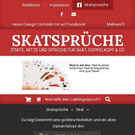
Skip
skatsprueche
Redaktion
Impressum
to
content
ser neues Design? Schreibt mir auf Facebook!
Mehrere Dutzend neue 
SKATSPRÜCHE
ZITATE, WITZE UND SPRÜCHE FÜR SKAT, DOPPELKOPF & CO.
Search
Primary
Wie heißt dein Lieblingsspruch?
Navigation
Skatsprüche
>
Skat
>
Menu
Da liegt bestimmt eine goldene Nickeluhr und ein altes
Damenfahrad drin