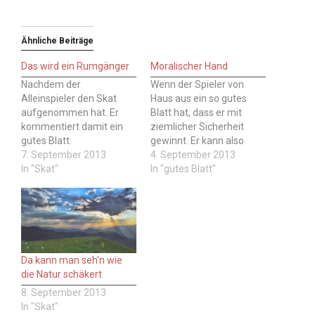
Ähnliche Beiträge
Das wird ein Rumgänger
Moralischer Hand
Nachdem der
Wenn der Spieler von
Alleinspieler den Skat
Haus aus ein so gutes
aufgenommen hat. Er
Blatt hat, dass er mit
kommentiert damit ein
ziemlicher Sicherheit
gutes Blatt.
gewinnt. Er kann also
Kartenbeispiel Bild Wer
7. September 2013
ruhigen Gewissens
4. September 2013
sagt das? Der
In "Skat"
darauf verzichten, den
In "gutes Blatt"
Alleinspieler. Hinweis: Wie
Skat aufzunehmen.
immer beim Skat ist auch
Kartenbeispiel Bild Wer
bei diesem Spruch
sagt das? Der
Vorsicht geboten, er kann
Alleinspieler, der darauf
wie als Ablenkung, Bluff
verzichtet, den Skat
oder Taktik verwendet
aufzunehmen. Hinweis:
Da kann man seh’n wie
werden. Wie kann man
Wie immer beim Skat ist
die Natur schäkert
antworten Habt Ihr noch
auch bei diesem Spruch…
8. September 2013
lustige…
In "Skat"