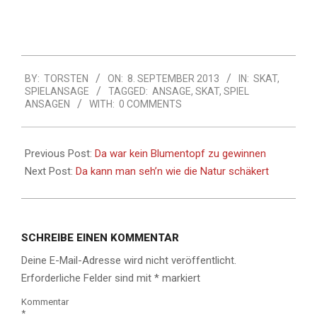
2013-
BY:
TORSTEN
ON:
8. SEPTEMBER 2013
IN:
SKAT
,
09-
SPIELANSAGE
TAGGED:
ANSAGE
,
SKAT
,
SPIEL
08
ANSAGEN
WITH:
0 COMMENTS
Previous Post:
Da war kein Blumentopf zu gewinnen
Next Post:
Da kann man seh’n wie die Natur schäkert
SCHREIBE EINEN KOMMENTAR
Deine E-Mail-Adresse wird nicht veröffentlicht.
Erforderliche Felder sind mit
*
markiert
Kommentar
*