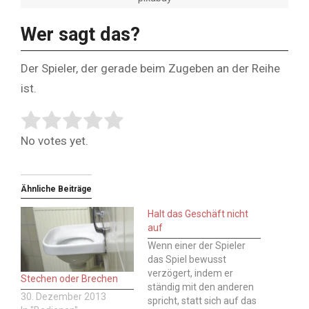
Wer sagt das?
Der Spieler, der gerade beim Zugeben an der Reihe
ist.
Rate this item:
Submit Rating
No votes yet.
Ähnliche Beiträge
Halt das Geschäft nicht
auf
Wenn einer der Spieler
das Spiel bewusst
verzögert, indem er
Stechen oder Brechen
ständig mit den anderen
30. Dezember 2013
spricht, statt sich auf das