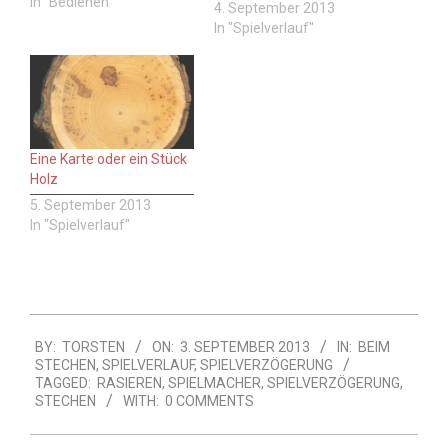
In "Bedienen"
Spiel zu konzentrieren.
4. September 2013
Kartenbeispiel Bild Wer
In "Spielverlauf"
sagt das? Ein Spieler, der
sich von der Verzögerung
gestört fühlt. Hinweis: Wie
immer beim Skat ist auch
bei diesem Spruch
Vorsicht geboten, er
Eine Karte oder ein Stück
kann…
Holz
5. September 2013
In "Spielverlauf"
2013-
BY:
TORSTEN
ON:
3. SEPTEMBER 2013
IN:
BEIM
09-
STECHEN
,
SPIELVERLAUF
,
SPIELVERZÖGERUNG
03
TAGGED:
RASIEREN
,
SPIELMACHER
,
SPIELVERZÖGERUNG
,
STECHEN
WITH:
0 COMMENTS