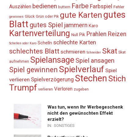
Farbe
bedienen
Farbspiel
Auszählen
Fehler
buttern
gutes
gute Karten
Glück
Grün oder Pik
gewinnen
Blatt
gutes Spiel
jammern
Karo
Kartenverteilung
Prahlen
Reizen
Pik
Null
schlechte Karten
Schelln
Schellen oder Karo
Skat
schlechtes Blatt
schmieren
Skat
Schneider
Spielansage
Spiel ansagen
aufnehmen
Spielverlauf
Spiel gewinnen
Spiel
Stechen
Stich
Spielverzögerung
verlieren
Trumpf
Verloren
verlieren
zugeben
Was tun, wenn Ihr Werbegeschenk
nicht den gewünschten Effekt
erzielt?
IN:
SONSTIGES