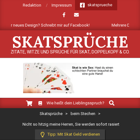
Skip
skatsprueche
Redaktion
Impressum
to
content
er neues Design? Schreibt mir auf Facebook!
Mehrere Dutzend neue S
SKATSPRÜCHE
ZITATE, WITZE UND SPRÜCHE FÜR SKAT, DOPPELKOPF & CO.
Search
Primary
Wie heißt dein Lieblingsspruch?
Navigation
Skatsprüche
>
beim Stechen
>
Menu
Nicht so hitzig meine Herren, Sie werden sofort rasiert
Tipp: Mit Skat Geld verdienen