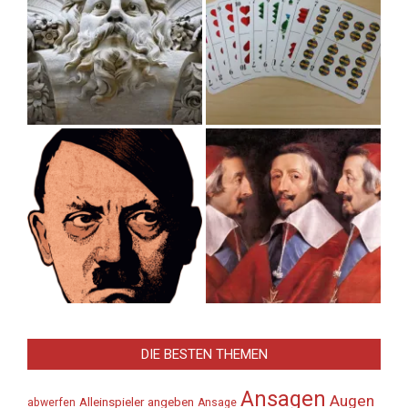
DIE BESTEN THEMEN
Ansagen
Augen
Alleinspieler
angeben
abwerfen
Ansage