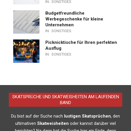
IN:
SONSTIGES
Budgetfreundliche
Werbegeschenke für kleine
Unternehmen
IN:
SONSTIGES
Picknicktische für Ihren perfekten
Ausflug
IN:
SONSTIGES
SKATSPRÜCHE UND SKATWEISHEITEN AM LAUFENDEN
BAND
Du bist auf der Suche nach
lustigen Skatsprüchen
, den
ultimativen
Skatweisheiten
oder kannst darüber viel
berichten? Na dann hat die Suche hier ein Ende, denn