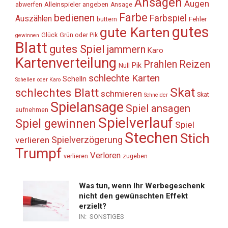
Ansagen
Augen
Alleinspieler
angeben
abwerfen
Ansage
Farbe
bedienen
Farbspiel
Auszählen
Fehler
buttern
gutes
gute Karten
Glück
Grün oder Pik
gewinnen
Blatt
gutes Spiel
jammern
Karo
Kartenverteilung
Prahlen
Reizen
Pik
Null
schlechte Karten
Schelln
Schellen oder Karo
Skat
schlechtes Blatt
schmieren
Skat
Schneider
Spielansage
Spiel ansagen
aufnehmen
Spielverlauf
Spiel gewinnen
Spiel
Stechen
Stich
Spielverzögerung
verlieren
Trumpf
Verloren
verlieren
zugeben
Was tun, wenn Ihr Werbegeschenk
nicht den gewünschten Effekt
erzielt?
IN:
SONSTIGES