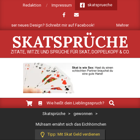
Skip
skatsprueche
Redaktion
Impressum
to
content
unser neues Design? Schreibt mir auf Facebook!
Mehrere Dutzend ne
SKATSPRÜCHE
ZITATE, WITZE UND SPRÜCHE FÜR SKAT, DOPPELKOPF & CO.
Search
Primary
Wie heißt dein Lieblingsspruch?
Navigation
Skatsprüche
>
gewonnen
>
Menu
Mühsam ernährt sich das Eichhörnchen
Tipp: Mit Skat Geld verdienen