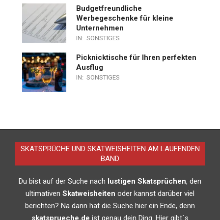
Budgetfreundliche
Werbegeschenke für kleine
Unternehmen
IN:
SONSTIGES
Picknicktische für Ihren perfekten
Ausflug
IN:
SONSTIGES
SKATSPRÜCHE UND SKATWEISHEITEN AM LAUFENDEN
BAND
Du bist auf der Suche nach
lustigen Skatsprüchen
, den
ultimativen
Skatweisheiten
oder kannst darüber viel
berichten? Na dann hat die Suche hier ein Ende, denn
skatsprueche.de
ist genau dein Ding. Hier gibt´s