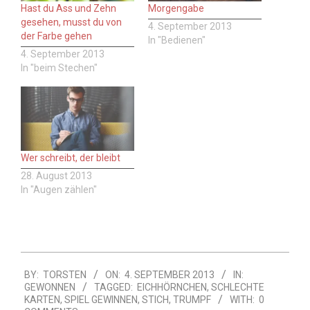
Hast du Ass und Zehn
Morgengabe
gesehen, musst du von
4. September 2013
der Farbe gehen
In "Bedienen"
4. September 2013
In "beim Stechen"
Wer schreibt, der bleibt
28. August 2013
In "Augen zählen"
2013-
BY:
TORSTEN
ON:
4. SEPTEMBER 2013
IN:
09-
GEWONNEN
TAGGED:
EICHHÖRNCHEN
,
SCHLECHTE
04
KARTEN
,
SPIEL GEWINNEN
,
STICH
,
TRUMPF
WITH:
0