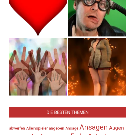
DIE BESTEN THEMEN
Ansagen
Augen
Alleinspieler
angeben
abwerfen
Ansage