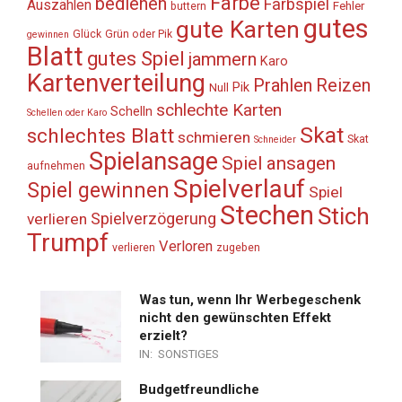
Farbe
bedienen
Farbspiel
Auszählen
Fehler
buttern
gutes
gute Karten
Glück
Grün oder Pik
gewinnen
Blatt
gutes Spiel
jammern
Karo
Kartenverteilung
Prahlen
Reizen
Pik
Null
schlechte Karten
Schelln
Schellen oder Karo
Skat
schlechtes Blatt
schmieren
Skat
Schneider
Spielansage
Spiel ansagen
aufnehmen
Spielverlauf
Spiel gewinnen
Spiel
Stechen
Stich
Spielverzögerung
verlieren
Trumpf
Verloren
verlieren
zugeben
Was tun, wenn Ihr Werbegeschenk
nicht den gewünschten Effekt
erzielt?
IN:
SONSTIGES
Budgetfreundliche