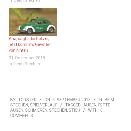
In "beim Stechen"
Aha, sagte die Polizei,
jetzt kommt’s Gewitter
von hinten
31. Dezember 2018
In "beim Stechen"
2013-
BY:
TORSTEN
ON:
4. SEPTEMBER 2013
IN:
BEIM
09-
STECHEN
,
SPIELVERLAUF
TAGGED:
AUGEN
,
FETTE
04
AUGEN
,
SCHMIEREN
,
STECHEN
,
STICH
WITH:
0
COMMENTS