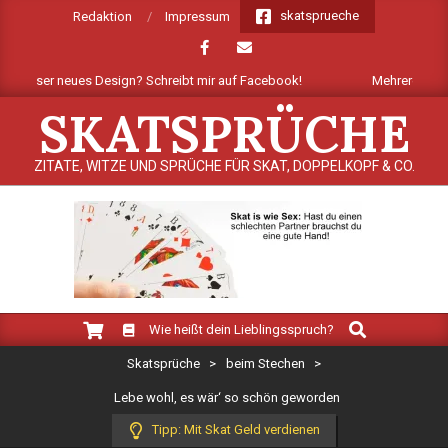
Skip
skatsprueche
Redaktion
Impressum
to
content
 unser neues Design? Schreibt mir auf Facebook!
Mehrere Dutzend ne
SKATSPRÜCHE
ZITATE, WITZE UND SPRÜCHE FÜR SKAT, DOPPELKOPF & CO.
Search
Primary
Wie heißt dein Lieblingsspruch?
Navigation
Skatsprüche
>
beim Stechen
>
Menu
Lebe wohl, es wär‘ so schön geworden
Tipp: Mit Skat Geld verdienen