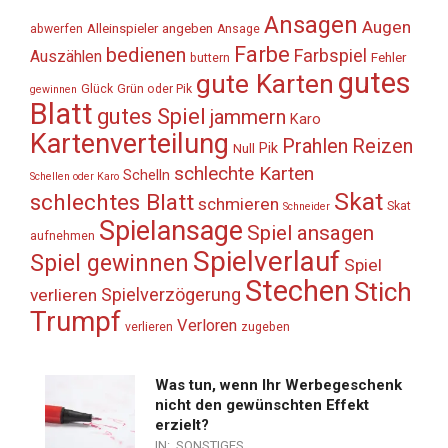
Ansagen
Augen
Alleinspieler
angeben
abwerfen
Ansage
Farbe
bedienen
Farbspiel
Auszählen
Fehler
buttern
gutes
gute Karten
Glück
Grün oder Pik
gewinnen
Blatt
gutes Spiel
jammern
Karo
Kartenverteilung
Prahlen
Reizen
Pik
Null
schlechte Karten
Schelln
Schellen oder Karo
Skat
schlechtes Blatt
schmieren
Skat
Schneider
Spielansage
Spiel ansagen
aufnehmen
Spielverlauf
Spiel gewinnen
Spiel
Stechen
Stich
Spielverzögerung
verlieren
Trumpf
Verloren
verlieren
zugeben
Was tun, wenn Ihr Werbegeschenk
nicht den gewünschten Effekt
erzielt?
IN:
SONSTIGES