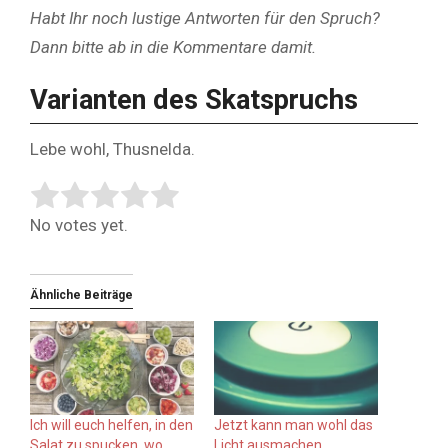
Habt Ihr noch lustige Antworten für den Spruch?
Dann bitte ab in die Kommentare damit.
Varianten des Skatspruchs
Lebe wohl, Thusnelda.
Rate this item:
Submit Rating
No votes yet.
Ähnliche Beiträge
Ich will euch helfen, in den
Jetzt kann man wohl das
Salat zu spucken, wo
Licht ausmachen