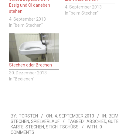
Essig und Öl daneben
4. September 2013
stehen
In "beim Stechen"
4. September 2013
In "beim Stechen"
Stechen oder Brechen
30. Dezember 2013
In "Bedienen"
2013-
BY:
TORSTEN
ON:
4. SEPTEMBER 2013
IN:
BEIM
09-
STECHEN
,
SPIELVERLAUF
TAGGED:
ABSCHIED
,
GUTE
04
KARTE
,
STECHEN
,
STICH
,
TSCHÜSS
WITH:
0
COMMENTS