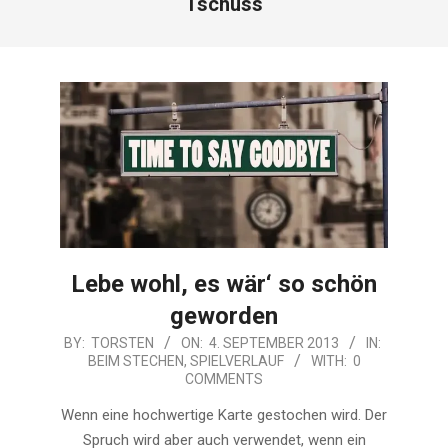
Tschüss
Lebe wohl, es wär‘ so schön
geworden
2013-
BY:
TORSTEN
ON:
4. SEPTEMBER 2013
IN:
BEIM STECHEN
,
SPIELVERLAUF
WITH:
0
09-
COMMENTS
04
Wenn eine hochwertige Karte gestochen wird. Der
Spruch wird aber auch verwendet, wenn ein