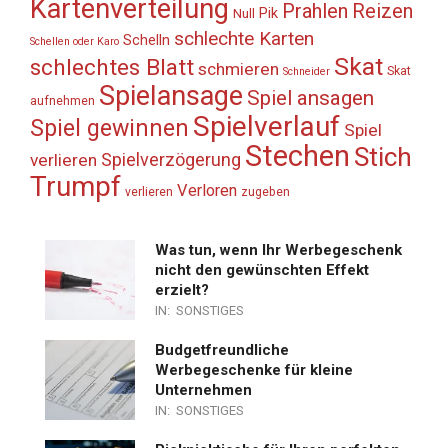
Kartenverteilung
Prahlen
Reizen
Pik
Null
schlechte Karten
Schelln
Schellen oder Karo
Skat
schlechtes Blatt
schmieren
Skat
Schneider
Spielansage
Spiel ansagen
aufnehmen
Spielverlauf
Spiel gewinnen
Spiel
Stechen
Stich
Spielverzögerung
verlieren
Trumpf
Verloren
verlieren
zugeben
Was tun, wenn Ihr Werbegeschenk
nicht den gewünschten Effekt
erzielt?
IN:
SONSTIGES
Budgetfreundliche
Werbegeschenke für kleine
Unternehmen
IN:
SONSTIGES