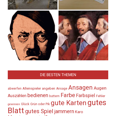
DIE BESTEN THEMEN
Ansagen
Augen
Alleinspieler
angeben
abwerfen
Ansage
Farbe
bedienen
Farbspiel
Auszählen
Fehler
buttern
gutes
gute Karten
Glück
Grün oder Pik
gewinnen
Blatt
gutes Spiel
jammern
Karo