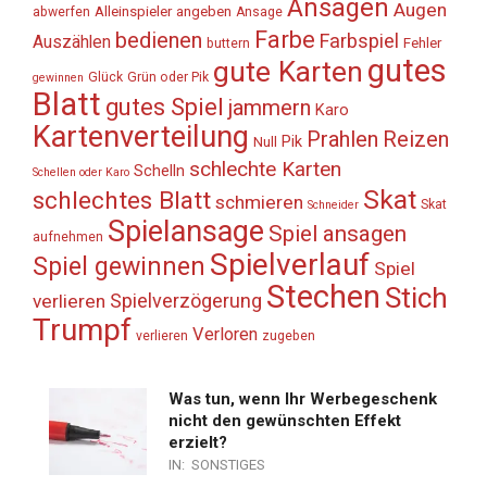
Ansagen
Augen
Alleinspieler
angeben
abwerfen
Ansage
Farbe
bedienen
Farbspiel
Auszählen
Fehler
buttern
gutes
gute Karten
Glück
Grün oder Pik
gewinnen
Blatt
gutes Spiel
jammern
Karo
Kartenverteilung
Prahlen
Reizen
Pik
Null
schlechte Karten
Schelln
Schellen oder Karo
Skat
schlechtes Blatt
schmieren
Skat
Schneider
Spielansage
Spiel ansagen
aufnehmen
Spielverlauf
Spiel gewinnen
Spiel
Stechen
Stich
Spielverzögerung
verlieren
Trumpf
Verloren
verlieren
zugeben
Was tun, wenn Ihr Werbegeschenk
nicht den gewünschten Effekt
erzielt?
IN:
SONSTIGES