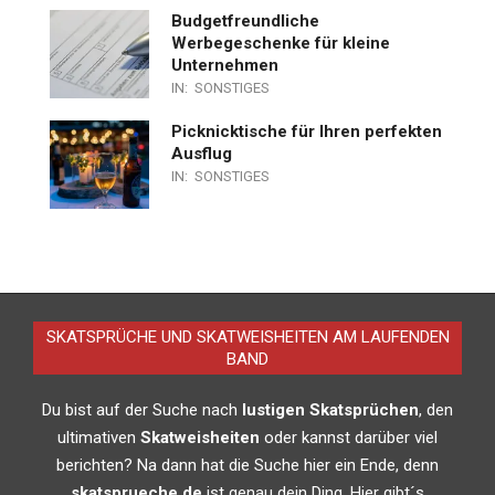
Budgetfreundliche
Werbegeschenke für kleine
Unternehmen
IN:
SONSTIGES
Picknicktische für Ihren perfekten
Ausflug
IN:
SONSTIGES
SKATSPRÜCHE UND SKATWEISHEITEN AM LAUFENDEN
BAND
Du bist auf der Suche nach
lustigen Skatsprüchen
, den
ultimativen
Skatweisheiten
oder kannst darüber viel
berichten? Na dann hat die Suche hier ein Ende, denn
skatsprueche.de
ist genau dein Ding. Hier gibt´s