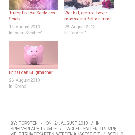
Trumpf ist die Seele des
Wer hat, der soll, bevor
Spiels
man sie ins Bette nimmt
14. August 2013
28. August 2013
In "beim Stechen"
In "fordern"
Er hat den Billigmacher
26. August 2013
In "Grand"
2013-
BY:
TORSTEN
ON:
24. AUGUST 2013
IN:
08-
SPIELVERLAUF
,
TRUMPF
TAGGED:
FALLEN
,
TRUMPF
,
24
VIELE TRUMPFKARTEN
,
WERDEN AUSGESPIELT
WITH:
0