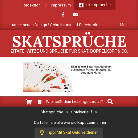
Skip
skatsprueche
Redaktion
Impressum
to
content
Dir unser neues Design? Schreibt mir auf Facebook!
Mehrere Dutzend
SKATSPRÜCHE
ZITATE, WITZE UND SPRÜCHE FÜR SKAT, DOPPELKOPF & CO.
Search
Primary
Wie heißt dein Lieblingsspruch?
Navigation
Skatsprüche
>
Spielverlauf
>
Menu
Da fallen sie alle wie die Kapuzenmänner
Tipp: Mit Skat Geld verdienen