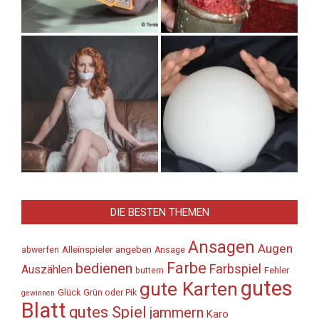
DIE BESTEN THEMEN
Ansagen
Augen
Alleinspieler
angeben
abwerfen
Ansage
Farbe
bedienen
Farbspiel
Auszählen
Fehler
buttern
gutes
gute Karten
Glück
Grün oder Pik
gewinnen
Blatt
gutes Spiel
jammern
Karo