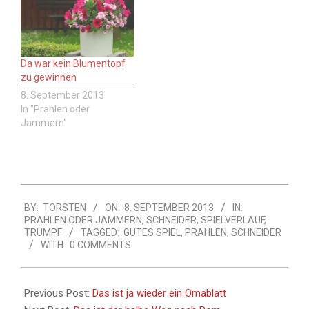
Da war kein Blumentopf
zu gewinnen
8. September 2013
In "Prahlen oder
Jammern"
2013-
BY:
TORSTEN
ON:
8. SEPTEMBER 2013
IN:
09-
PRAHLEN ODER JAMMERN
,
SCHNEIDER
,
SPIELVERLAUF
,
08
TRUMPF
TAGGED:
GUTES SPIEL
,
PRAHLEN
,
SCHNEIDER
WITH:
0 COMMENTS
Previous Post:
Das ist ja wieder ein Omablatt