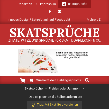
Skip
skatsprueche
Redaktion
Impressum
to
content
ser neues Design? Schreibt mir auf Facebook!
Mehrere Dutzend neue 
SKATSPRÜCHE
ZITATE, WITZE UND SPRÜCHE FÜR SKAT, DOPPELKOPF & CO.
Search
Primary
Wie heißt dein Lieblingsspruch?
Navigation
Skatsprüche
>
Prahlen oder Jammern
>
Menu
Das ist ja schon die halbe Ladenmiete
Tipp: Mit Skat Geld verdienen