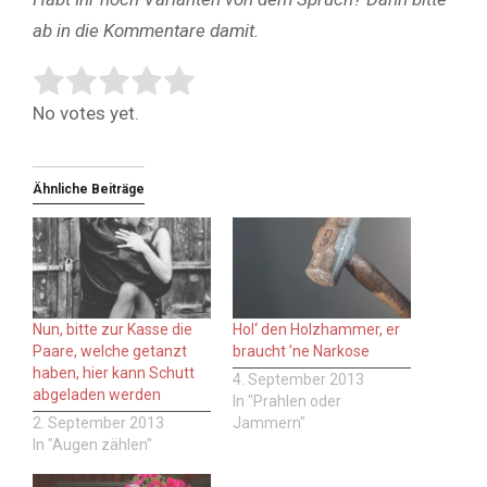
ab in die Kommentare damit.
Rate this item:
Submit Rating
No votes yet.
Ähnliche Beiträge
Nun, bitte zur Kasse die
Hol‘ den Holzhammer, er
Paare, welche getanzt
braucht ’ne Narkose
haben, hier kann Schutt
4. September 2013
abgeladen werden
In "Prahlen oder
2. September 2013
Jammern"
In "Augen zählen"