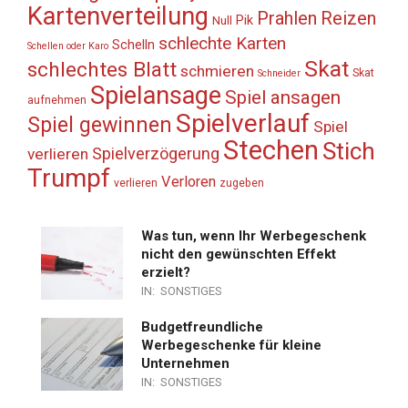
Kartenverteilung
Prahlen
Reizen
Pik
Null
schlechte Karten
Schelln
Schellen oder Karo
Skat
schlechtes Blatt
schmieren
Skat
Schneider
Spielansage
Spiel ansagen
aufnehmen
Spielverlauf
Spiel gewinnen
Spiel
Stechen
Stich
Spielverzögerung
verlieren
Trumpf
Verloren
verlieren
zugeben
Was tun, wenn Ihr Werbegeschenk
nicht den gewünschten Effekt
erzielt?
IN:
SONSTIGES
Budgetfreundliche
Werbegeschenke für kleine
Unternehmen
IN:
SONSTIGES