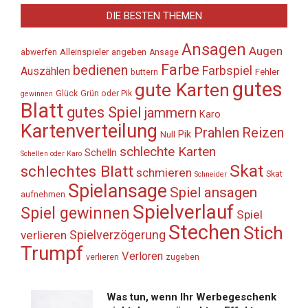
DIE BESTEN THEMEN
Ansagen
Augen
Alleinspieler
angeben
abwerfen
Ansage
Farbe
bedienen
Farbspiel
Auszählen
Fehler
buttern
gutes
gute Karten
Glück
Grün oder Pik
gewinnen
Blatt
gutes Spiel
jammern
Karo
Kartenverteilung
Prahlen
Reizen
Pik
Null
schlechte Karten
Schelln
Schellen oder Karo
Skat
schlechtes Blatt
schmieren
Skat
Schneider
Spielansage
Spiel ansagen
aufnehmen
Spielverlauf
Spiel gewinnen
Spiel
Stechen
Stich
Spielverzögerung
verlieren
Trumpf
Verloren
verlieren
zugeben
Was tun, wenn Ihr Werbegeschenk