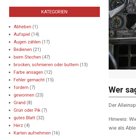
KATEGORIEN
Abheben
(1)
Aufspiel
(14)
Augen zählen
(17)
Bedienen
(21)
beim Stechen
(47)
brocken, schmieren oder buttern
(13)
Farbe ansagen
(12)
Fehler gemacht
(15)
fordern
(7)
Wer sa
gewonnen
(23)
Grand
(8)
Der Alleinspi
Grün oder Pik
(7)
gutes Blatt
(32)
Hinweis: Wi
Herz
(4)
wie als Abl
Karten aufnehmen
(16)