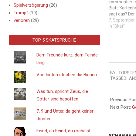
kommentiert d
Spielverzögerung
(26)
Blatt. Kartenbe
Trumpf
(19)
sagt das? Der A
verloren
(29)
Hinweis: Wie 
7. September
ist auch bei 
In "Skat"
Vorsicht gebot
als Ablenkung,
TOP 5 SKATSPRÜCHE
Taktik verwen
kann man antw
Dem Freunde kurz, dem Feinde
noch lustige…
lang
2013-
BY:
TORSTE
09-
Von hinten stechen die Bienen
TAGGED:
AN
04
Was tun, spricht Zeus, die
Götter sind besoffen
Previous Pos
Next Post:
Ge
7, 9 und Unter, da geht keiner
drunter
Feind, du Feind, du röchelst
SCHREIBE 