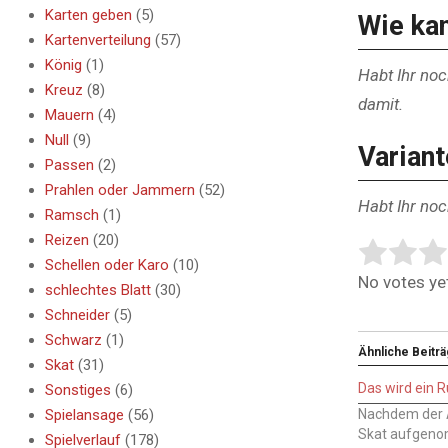
Karten geben
(5)
Wie ka
Kartenverteilung
(57)
König
(1)
Habt Ihr noc
Kreuz
(8)
damit.
Mauern
(4)
Null
(9)
Varian
Passen
(2)
Prahlen oder Jammern
(52)
Habt Ihr no
Ramsch
(1)
Reizen
(20)
Rate this i
Submit Rat
Schellen oder Karo
(10)
No votes yet
schlechtes Blatt
(30)
Schneider
(5)
Schwarz
(1)
Ähnliche Beitr
Skat
(31)
Das wird ein
Sonstiges
(6)
Spielansage
(56)
Nachdem der A
Skat aufgeno
Spielverlauf
(178)