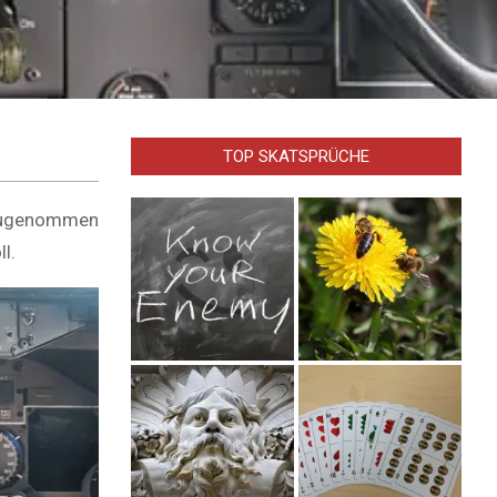
TOP SKATSPRÜCHE
t augenommen
l.