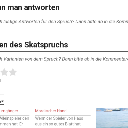
nn man antworten
h lustige Antworten für den Spruch? Dann bitte ab in die Ko
ten des Skatspruchs
ch Varianten von dem Spruch? Dann bitte ab in die Kommentar
tem:
ing
.
äge
 Rumgänger
Moralischer Hand
lleinspieler den
Wenn der Spieler von Haus
mmen hat. Er
aus ein so gutes Blatt hat,