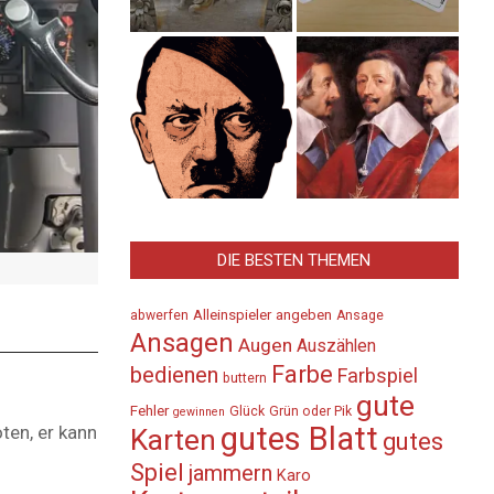
DIE BESTEN THEMEN
Alleinspieler
angeben
abwerfen
Ansage
Ansagen
Augen
Auszählen
Farbe
bedienen
Farbspiel
buttern
gute
Fehler
Glück
Grün oder Pik
gewinnen
gutes Blatt
ten, er kann
Karten
gutes
Spiel
jammern
Karo