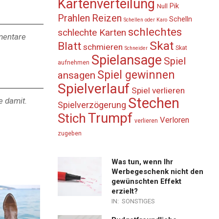
Kartenverteilung
Pik
Null
Prahlen
Reizen
Schelln
Schellen oder Karo
schlechtes
schlechte Karten
mmentare
Skat
Blatt
schmieren
Skat
Schneider
Spielansage
Spiel
aufnehmen
Spiel gewinnen
ansagen
Spielverlauf
Spiel verlieren
Stechen
e damit.
Spielverzögerung
Trumpf
Stich
Verloren
verlieren
zugeben
Was tun, wenn Ihr
Werbegeschenk nicht den
gewünschten Effekt
erzielt?
IN:
SONSTIGES