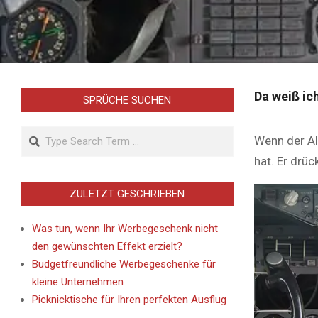
Da weiß ich
SPRÜCHE SUCHEN
Search
Wenn der Al
hat. Er drüc
ZULETZT GESCHRIEBEN
Was tun, wenn Ihr Werbegeschenk nicht
den gewünschten Effekt erzielt?
Budgetfreundliche Werbegeschenke für
kleine Unternehmen
Picknicktische für Ihren perfekten Ausflug