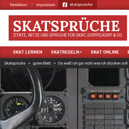
Skip
skatsprueche
Redaktion
Impressum
to
content
SKATSPRÜCHE
ZITATE, WITZE UND SPRÜCHE FÜR SKAT, DOPPELKOPF & CO.
SKAT LERNEN
SKATREGELN
SKAT ONLINE
Primary
Navigation
Skatsprüche
>
gutes Blatt
>
Da weiß ich gar nicht was ich drücken soll
Menu