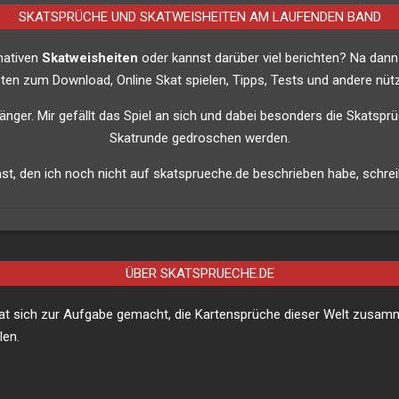
SKATSPRÜCHE UND SKATWEISHEITEN AM LAUFENDEN BAND
imativen
Skatweisheiten
oder kannst darüber viel berichten? Na dann
listen zum Download, Online Skat spielen, Tipps, Tests und andere nütz
nfänger. Mir gefällt das Spiel an sich und dabei besonders die Skatsprü
Skatrunde gedroschen werden.
t, den ich noch nicht auf skatsprueche.de beschrieben habe, schreib
ÜBER SKATSPRUECHE.DE
hat sich zur Aufgabe gemacht, die Kartensprüche dieser Welt zusa
len.