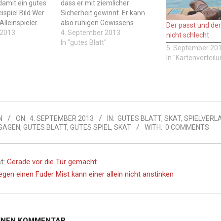
amit ein gutes
dass er mit ziemlicher
ispiel Bild Wer
Sicherheit gewinnt. Er kann
lleinspieler.
also ruhigen Gewissens
Der passt und der
immer beim Skat
 2013
darauf verzichten, den Skat
4. September 2013
nicht schlecht
diesem Spruch
aufzunehmen. Kartenbeispiel
In "gutes Blatt"
5. September 20
en, er kann wie
Bild Wer sagt das? Der
In "Kartenverteilu
 Bluff oder
Alleinspieler, der darauf
det werden. Wie
verzichtet, den Skat
orten Habt Ihr
aufzunehmen. Hinweis: Wie
immer beim Skat ist auch bei
diesem Spruch…
N
ON:
4. SEPTEMBER 2013
IN:
GUTES BLATT
,
SKAT
,
SPIELVERL
SAGEN
,
GUTES BLATT
,
GUTES SPIEL
,
SKAT
WITH:
0 COMMENTS
t:
Gerade vor die Tür gemacht
gen einen Fuder Mist kann einer allein nicht anstinken
EINEN KOMMENTAR