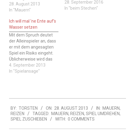
28. September 2016
das Spiel haben möchte
28. August 2013
In "beim Stechen"
und beide Gegenspieler
In "Mauern"
froh sind, dass überhaupt
Ich will mal ’ne Ente auf’s
jemand 18 gesagt hat. Es
Wasser setzen
ist also etwas
Schadenfreude und
Mit dem Spruch deutet
Frohsinn dabei.
der Alleinspieler an, dass
Manchmal werden auch
er mit dem angesagten
so Spiele schlechten
Spiel ein Risiko eingeht.
Spielern zugeschoben,
Üblicherweise wird das
indem vorher…
Spiel erst nach dem
4. September 2013
Spruch angesagt. Wer
In "Spielansage"
sagt das? Der
Alleinspieler nach dem
Reizen. Hinweis: Wie
immer beim Skat ist auch
bei diesem Spruch
2013-
Vorsicht geboten, er kann
BY:
TORSTEN
ON:
28. AUGUST 2013
IN:
MAUERN
,
08-
wie als Ablenkung,…
REIZEN
TAGGED:
MAUERN
,
REIZEN
,
SPIEL UMDREHEN
,
28
SPIEL ZUSCHIEBEN
WITH:
0 COMMENTS