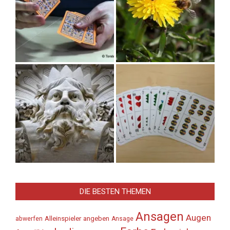
DIE BESTEN THEMEN
Ansagen
Augen
Alleinspieler
angeben
abwerfen
Ansage