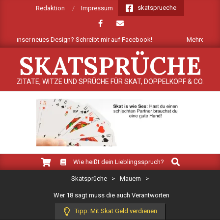
Skip
skatsprueche
Redaktion
Impressum
to
content
ir unser neues Design? Schreibt mir auf Facebook!
Mehrere Dutzend 
SKATSPRÜCHE
ZITATE, WITZE UND SPRÜCHE FÜR SKAT, DOPPELKOPF & CO.
Search
Primary
Wie heißt dein Lieblingsspruch?
Navigation
Skatsprüche
>
Mauern
>
Menu
Wer 18 sagt muss die auch Verantworten
Tipp: Mit Skat Geld verdienen