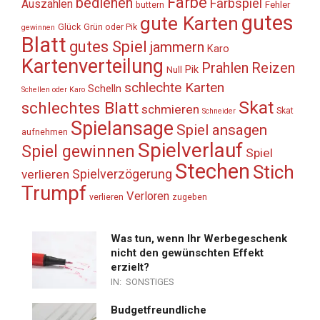
Farbe
bedienen
Farbspiel
Auszählen
Fehler
buttern
gutes
gute Karten
Glück
Grün oder Pik
gewinnen
Blatt
gutes Spiel
jammern
Karo
Kartenverteilung
Prahlen
Reizen
Pik
Null
schlechte Karten
Schelln
Schellen oder Karo
Skat
schlechtes Blatt
schmieren
Skat
Schneider
Spielansage
Spiel ansagen
aufnehmen
Spielverlauf
Spiel gewinnen
Spiel
Stechen
Stich
Spielverzögerung
verlieren
Trumpf
Verloren
verlieren
zugeben
Was tun, wenn Ihr Werbegeschenk
nicht den gewünschten Effekt
erzielt?
IN:
SONSTIGES
Budgetfreundliche