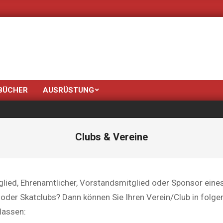
Neue Farben brin
BÜCHER
AUSRÜSTUNG
Clubs & Vereine
tglied, Ehrenamtlicher, Vorstandsmitglied oder Sponsor eine
 oder Skatclubs? Dann können Sie Ihren Verein/Club in folge
lassen: