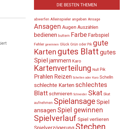
DIE BESTEN THEMEN
Alleinspieler
angeben
abwerfen
Ansage
Ansagen
Augen
Auszählen
Farbe
bedienen
Farbspiel
buttern
gute
iert
Fehler
Glück
Grün oder Pik
gewinnen
gutes Blatt
Karten
gutes
Spiel
jammern
Karo
Kartenverteilung
Pik
Null
Prahlen
Reizen
Schelln
Schellen oder Karo
schlechtes
schlechte Karten
Skat
Blatt
schmieren
Skat
Schneider
Spielansage
Spiel
aufnehmen
Spiel gewinnen
ansagen
Spielverlauf
Spiel verlieren
Stechen
Spielverzögerung