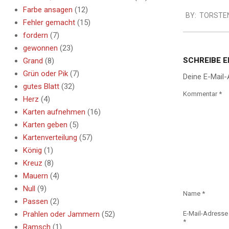
2013-
Farbe ansagen
(12)
BY:
TORSTE
08-
Fehler gemacht
(15)
14
fordern
(7)
gewonnen
(23)
SCHREIBE 
Grand
(8)
Grün oder Pik
(7)
Deine E-Mail-
gutes Blatt
(32)
Kommentar
*
Herz
(4)
Karten aufnehmen
(16)
Karten geben
(5)
Kartenverteilung
(57)
König
(1)
Kreuz
(8)
Mauern
(4)
Null
(9)
Name
*
Passen
(2)
Prahlen oder Jammern
(52)
E-Mail-Adresse
*
Ramsch
(1)