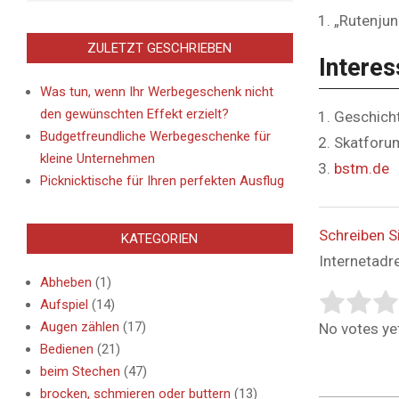
„Rutenjun
ZULETZT GESCHRIEBEN
Interes
Was tun, wenn Ihr Werbegeschenk nicht
den gewünschten Effekt erzielt?
Geschicht
Budgetfreundliche Werbegeschenke für
Skatforu
kleine Unternehmen
bstm.de
Picknicktische für Ihren perfekten Ausflug
Schreiben S
KATEGORIEN
Internetadr
Abheben
(1)
Aufspiel
(14)
Rate this i
Submit Rat
Augen zählen
(17)
No votes yet
Bedienen
(21)
beim Stechen
(47)
brocken, schmieren oder buttern
(13)