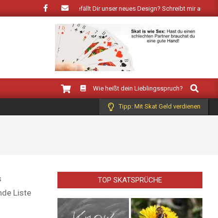
gt der Frühling: Wie gefällt Dir unser neues Design? Schreibt mir auf Faceboo
Search
Wie heißt dein Lieblingsspruch?
Tipp: Mit Skat Geld verdienen
s
TOP SKATSPRÜCHE
nde Liste