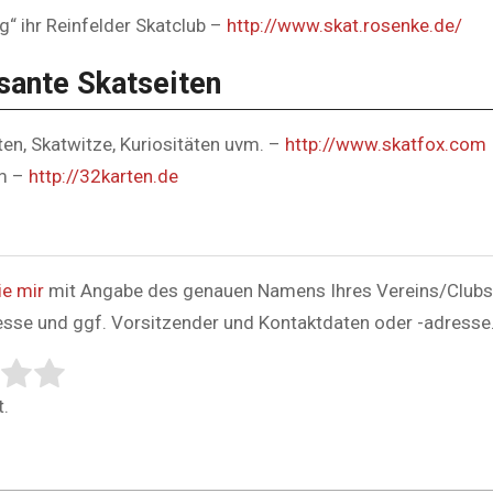
g“ ihr Reinfelder Skatclub –
http://www.skat.rosenke.de/
sante Skatseiten
en, Skatwitze, Kuriositäten uvm. –
http://www.skatfox.com
m –
http://32karten.de
ie mir
mit Angabe des genauen Namens Ihres Vereins/Clubs
esse und ggf. Vorsitzender und Kontaktdaten oder -adresse
tem:
ing
.