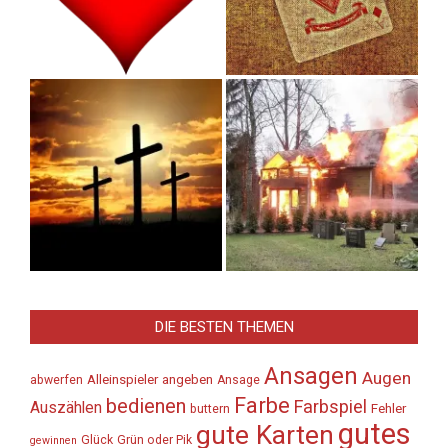
DIE BESTEN THEMEN
Ansagen
Augen
Alleinspieler
angeben
abwerfen
Ansage
Farbe
bedienen
Farbspiel
Auszählen
Fehler
buttern
gutes
gute Karten
Glück
Grün oder Pik
gewinnen