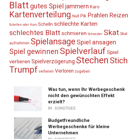
Blatt
gutes Spiel
jammern
Karo
Kartenverteilung
Prahlen
Reizen
Pik
Null
schlechte Karten
Schelln
Schellen oder Karo
Skat
schlechtes Blatt
schmieren
Skat
Schneider
Spielansage
Spiel ansagen
aufnehmen
Spielverlauf
Spiel gewinnen
Spiel
Stechen
Stich
Spielverzögerung
verlieren
Trumpf
Verloren
verlieren
zugeben
Was tun, wenn Ihr Werbegeschenk
nicht den gewünschten Effekt
erzielt?
IN:
SONSTIGES
Budgetfreundliche
Werbegeschenke für kleine
Unternehmen