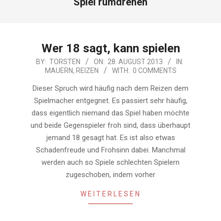
Spiel rumdrehen
Wer 18 sagt, kann spielen
2013-
BY:
TORSTEN
ON:
28. AUGUST 2013
IN:
MAUERN
,
REIZEN
WITH:
0 COMMENTS
08-
28
Dieser Spruch wird häufig nach dem Reizen dem
Spielmacher entgegnet. Es passiert sehr häufig,
dass eigentlich niemand das Spiel haben möchte
und beide Gegenspieler froh sind, dass überhaupt
jemand 18 gesagt hat. Es ist also etwas
Schadenfreude und Frohsinn dabei. Manchmal
werden auch so Spiele schlechten Spielern
zugeschoben, indem vorher
WEITERLESEN