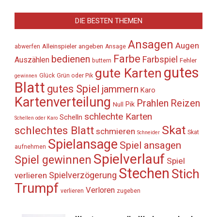
DIE BESTEN THEMEN
Ansagen
Augen
Alleinspieler
angeben
abwerfen
Ansage
Farbe
bedienen
Farbspiel
Auszählen
Fehler
buttern
gutes
gute Karten
Glück
Grün oder Pik
gewinnen
Blatt
gutes Spiel
jammern
Karo
Kartenverteilung
Prahlen
Reizen
Pik
Null
schlechte Karten
Schelln
Schellen oder Karo
Skat
schlechtes Blatt
schmieren
Skat
Schneider
Spielansage
Spiel ansagen
aufnehmen
Spielverlauf
Spiel gewinnen
Spiel
Stechen
Stich
Spielverzögerung
verlieren
Trumpf
Verloren
verlieren
zugeben