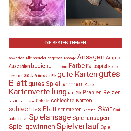
DIE BESTEN THEMEN
Ansagen
Augen
Alleinspieler
angeben
abwerfen
Ansage
Farbe
bedienen
Farbspiel
Auszählen
Fehler
buttern
gutes
gute Karten
Glück
Grün oder Pik
gewinnen
Blatt
gutes Spiel
jammern
Karo
Kartenverteilung
Prahlen
Reizen
Pik
Null
schlechte Karten
Schelln
Schellen oder Karo
Skat
schlechtes Blatt
schmieren
Skat
Schneider
Spielansage
Spiel ansagen
aufnehmen
Spielverlauf
Spiel gewinnen
Spiel