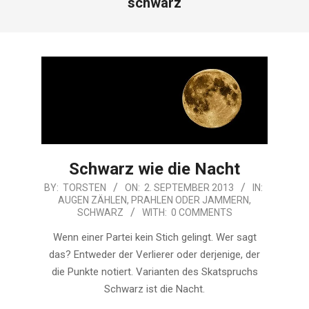
schwarz
Schwarz wie die Nacht
2013-
BY:
TORSTEN
ON:
2. SEPTEMBER 2013
IN:
AUGEN ZÄHLEN
,
PRAHLEN ODER JAMMERN
,
09-
SCHWARZ
WITH:
0 COMMENTS
02
Wenn einer Partei kein Stich gelingt. Wer sagt
das? Entweder der Verlierer oder derjenige, der
die Punkte notiert. Varianten des Skatspruchs
Schwarz ist die Nacht.