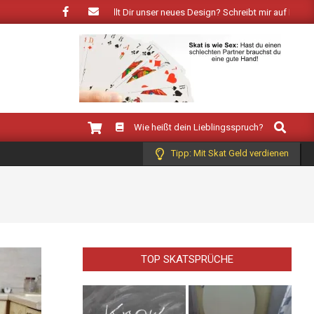
er Frühling: Wie gefällt Dir unser neues Design? Schreibt mir auf Facebook!
Search
Wie heißt dein Lieblingsspruch?
Tipp: Mit Skat Geld verdienen
TOP SKATSPRÜCHE