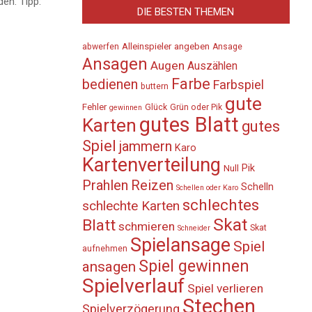
en. Tipp:
DIE BESTEN THEMEN
Alleinspieler
angeben
abwerfen
Ansage
Ansagen
Augen
Auszählen
Farbe
bedienen
Farbspiel
buttern
gute
Fehler
Glück
Grün oder Pik
gewinnen
gutes Blatt
Karten
gutes
Spiel
jammern
Karo
Kartenverteilung
Pik
Null
Prahlen
Reizen
Schelln
Schellen oder Karo
schlechtes
schlechte Karten
Skat
Blatt
schmieren
Skat
Schneider
Spielansage
Spiel
aufnehmen
Spiel gewinnen
ansagen
Spielverlauf
Spiel verlieren
Stechen
Spielverzögerung