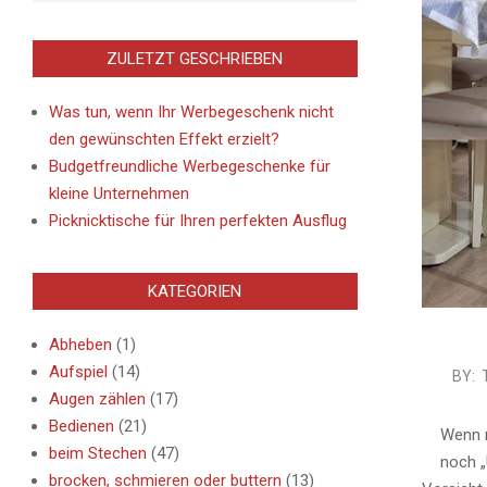
ZULETZT GESCHRIEBEN
Was tun, wenn Ihr Werbegeschenk nicht
den gewünschten Effekt erzielt?
Budgetfreundliche Werbegeschenke für
kleine Unternehmen
Picknicktische für Ihren perfekten Ausflug
KATEGORIEN
Abheben
(1)
Aufspiel
(14)
2021-
BY:
Augen zählen
(17)
04-
Bedienen
(21)
08
Wenn m
beim Stechen
(47)
noch „
brocken, schmieren oder buttern
(13)