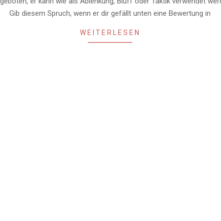
geboten, er kann wie als Ablenkung, Bluff oder Taktik verwendet werd
Gib diesem Spruch, wenn er dir gefällt unten eine Bewertung in
WEITERLESEN