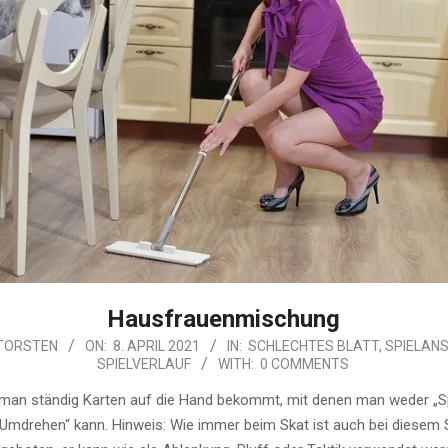
Hausfrauenmischung
TORSTEN
ON:
8. APRIL 2021
IN:
SCHLECHTES BLATT
,
SPIELAN
SPIELVERLAUF
WITH:
0 COMMENTS
an ständig Karten auf die Hand bekommt, mit denen man weder „Sp
Umdrehen“ kann. Hinweis: Wie immer beim Skat ist auch bei diesem 