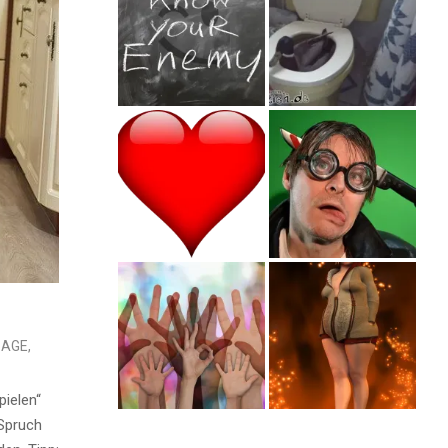
SAGE
,
ielen“
Spruch