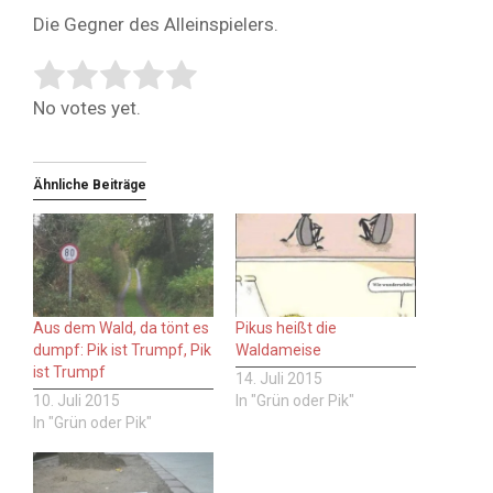
Die Gegner des Alleinspielers.
Rate this item:
Submit Rating
No votes yet.
Ähnliche Beiträge
Aus dem Wald, da tönt es
Pikus heißt die
dumpf: Pik ist Trumpf, Pik
Waldameise
ist Trumpf
14. Juli 2015
10. Juli 2015
In "Grün oder Pik"
In "Grün oder Pik"