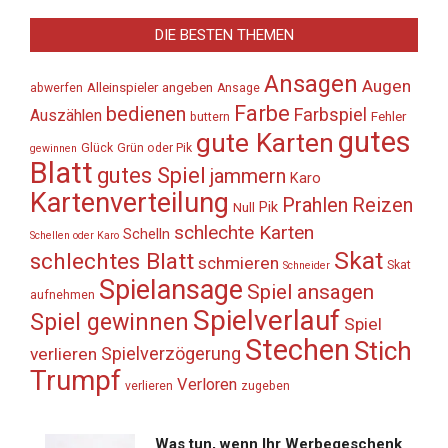
DIE BESTEN THEMEN
Ansagen
Augen
Alleinspieler
angeben
abwerfen
Ansage
Farbe
bedienen
Farbspiel
Auszählen
Fehler
buttern
gutes
gute Karten
Glück
Grün oder Pik
gewinnen
Blatt
gutes Spiel
jammern
Karo
Kartenverteilung
Prahlen
Reizen
Pik
Null
schlechte Karten
Schelln
Schellen oder Karo
Skat
schlechtes Blatt
schmieren
Skat
Schneider
Spielansage
Spiel ansagen
aufnehmen
Spielverlauf
Spiel gewinnen
Spiel
Stechen
Stich
Spielverzögerung
verlieren
Trumpf
Verloren
verlieren
zugeben
Was tun, wenn Ihr Werbegeschenk