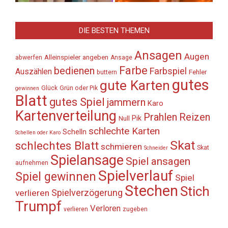
DIE BESTEN THEMEN
Ansagen
Augen
Alleinspieler
angeben
abwerfen
Ansage
Farbe
bedienen
Farbspiel
Auszählen
Fehler
buttern
gutes
gute Karten
Glück
Grün oder Pik
gewinnen
Blatt
gutes Spiel
jammern
Karo
Kartenverteilung
Prahlen
Reizen
Pik
Null
schlechte Karten
Schelln
Schellen oder Karo
Skat
schlechtes Blatt
schmieren
Skat
Schneider
Spielansage
Spiel ansagen
aufnehmen
Spielverlauf
Spiel gewinnen
Spiel
Stechen
Stich
Spielverzögerung
verlieren
Trumpf
Verloren
verlieren
zugeben