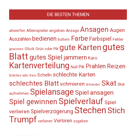
DIE BESTEN THEMEN
Ansagen
Augen
Alleinspieler
angeben
abwerfen
Ansage
Farbe
bedienen
Farbspiel
Auszählen
Fehler
buttern
gutes
gute Karten
Glück
Grün oder Pik
gewinnen
Blatt
gutes Spiel
jammern
Karo
Kartenverteilung
Prahlen
Reizen
Pik
Null
schlechte Karten
Schelln
Schellen oder Karo
Skat
schlechtes Blatt
schmieren
Skat
Schneider
Spielansage
Spiel ansagen
aufnehmen
Spielverlauf
Spiel gewinnen
Spiel
Stechen
Stich
Spielverzögerung
verlieren
Trumpf
Verloren
verlieren
zugeben