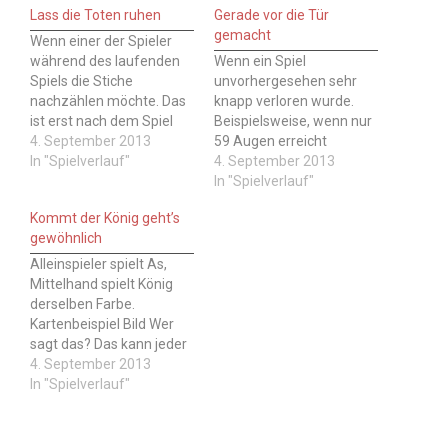
Lass die Toten ruhen
Gerade vor die Tür
gemacht
Wenn einer der Spieler
während des laufenden
Wenn ein Spiel
Spiels die Stiche
unvorhergesehen sehr
nachzählen möchte. Das
knapp verloren wurde.
ist erst nach dem Spiel
Beispielsweise, wenn nur
beim Auszählen erlaubt.
4. September 2013
59 Augen erreicht
Wer sagt das? Das kann
In "Spielverlauf"
wurden. Wer sagt das?
4. September 2013
jeder Spieler sagen, der
Der Verlierer nach dem
In "Spielverlauf"
bemerkt, dass einer in der
Auszählen. Hinweis: Wie
Kommt der König geht’s
Runde nachzählen
immer beim Skat ist auch
gewöhnlich
möchte. Hinweis: Wie
bei diesem Spruch
immer beim Skat ist auch
Vorsicht geboten, er kann
Alleinspieler spielt As,
bei diesem Spruch
wie als Ablenkung, Bluff
Mittelhand spielt König
Vorsicht geboten,…
oder Taktik verwendet
derselben Farbe.
werden. Wie kann man
Kartenbeispiel Bild Wer
antworten…
sagt das? Das kann jeder
sagen, wenn die
4. September 2013
entsprechenden Karten
In "Spielverlauf"
ausgespielt werden.
Hinweis: Wie immer beim
Skat ist auch bei diesem