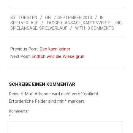
Spruch Vorsicht geboten,
er kann wie als
2013-
Ablenkung, Bluff oder
BY:
TORSTEN
ON:
7. SEPTEMBER 2013
IN:
09-
Taktik verwendet werden.
SPIELVERLAUF
TAGGED:
ANSAGE
,
KARTENVERTEILUNG
,
07
SPIELANSAGE
,
SPIELVERLAUF
WITH:
0 COMMENTS
Wie kann man antworten
Habt…
Previous Post:
Den kann keiner
Next Post:
Endlich wird die Wiese grün
SCHREIBE EINEN KOMMENTAR
Deine E-Mail-Adresse wird nicht veröffentlicht.
Erforderliche Felder sind mit
*
markiert
Kommentar
*