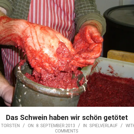
Das Schwein haben wir schön getötet
TORSTEN
ON:
8. SEPTEMBER 2013
IN:
SPIELVERLAUF
WIT
COMMENTS