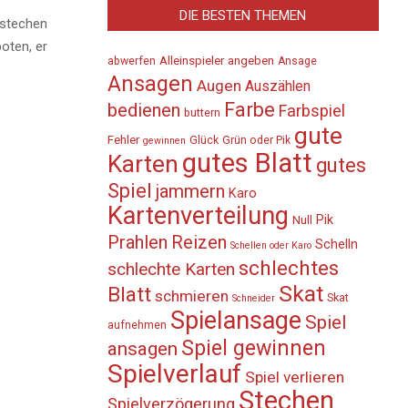
DIE BESTEN THEMEN
 stechen
oten, er
Alleinspieler
angeben
abwerfen
Ansage
Ansagen
Augen
Auszählen
Farbe
bedienen
Farbspiel
buttern
gute
Fehler
Glück
Grün oder Pik
gewinnen
gutes Blatt
Karten
gutes
Spiel
jammern
Karo
Kartenverteilung
Pik
Null
Prahlen
Reizen
Schelln
Schellen oder Karo
schlechtes
schlechte Karten
Skat
Blatt
schmieren
Skat
Schneider
Spielansage
Spiel
aufnehmen
Spiel gewinnen
ansagen
Spielverlauf
Spiel verlieren
Stechen
Spielverzögerung