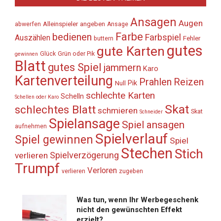
Ansagen
Augen
Alleinspieler
angeben
abwerfen
Ansage
Farbe
bedienen
Farbspiel
Auszählen
Fehler
buttern
gutes
gute Karten
Glück
Grün oder Pik
gewinnen
Blatt
gutes Spiel
jammern
Karo
Kartenverteilung
Prahlen
Reizen
Pik
Null
schlechte Karten
Schelln
Schellen oder Karo
Skat
schlechtes Blatt
schmieren
Skat
Schneider
Spielansage
Spiel ansagen
aufnehmen
Spielverlauf
Spiel gewinnen
Spiel
Stechen
Stich
Spielverzögerung
verlieren
Trumpf
Verloren
verlieren
zugeben
Was tun, wenn Ihr Werbegeschenk
nicht den gewünschten Effekt
erzielt?