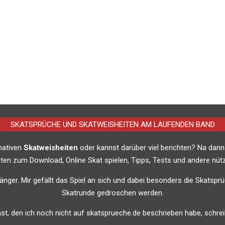
SKATSPRÜCHE UND SKATWEISHEITEN AM LAUFENDEN BAND
imativen
Skatweisheiten
oder kannst darüber viel berichten? Na dann
listen zum Download, Online Skat spielen, Tipps, Tests und andere nütz
nfänger. Mir gefällt das Spiel an sich und dabei besonders die Skatsprü
Skatrunde gedroschen werden.
t, den ich noch nicht auf skatsprueche.de beschrieben habe, schreib