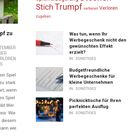
Trumpf
Stich
Verloren
verlieren
zugeben
pf zu
Was tun, wenn Ihr
Werbegeschenk nicht den
gewünschten Effekt
PTEMBER
erzielt?
DER
IN:
SONSTIGES
ERLOREN
TS
Budgetfreundliche
ein Spiel
Werbegeschenke für
kleine Unternehmen
 zu stark
IN:
SONSTIGES
det, wenn
tes Spiel
Picknicktische für Ihren
Bild Wer
perfekten Ausflug
eis: Wie
IN:
SONSTIGES
i diesem
kann wie