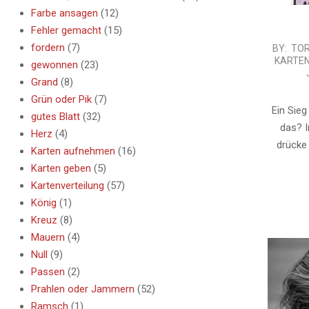
Farbe ansagen
(12)
Fehler gemacht
(15)
fordern
(7)
2016-
BY:
TO
KARTE
gewonnen
(23)
09-
Grand
(8)
28
Grün oder Pik
(7)
Ein Sieg
gutes Blatt
(32)
das? I
Herz
(4)
drücke 
Karten aufnehmen
(16)
Karten geben
(5)
Kartenverteilung
(57)
König
(1)
Kreuz
(8)
Mauern
(4)
Null
(9)
Passen
(2)
Prahlen oder Jammern
(52)
Ramsch
(1)