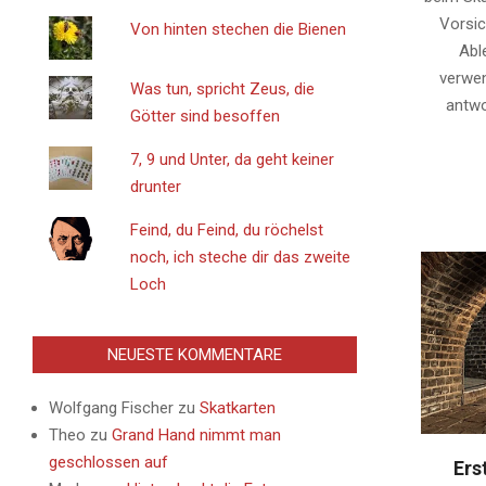
Vorsic
Von hinten stechen die Bienen
Abl
verwe
Was tun, spricht Zeus, die
antwo
Götter sind besoffen
7, 9 und Unter, da geht keiner
drunter
Feind, du Feind, du röchelst
noch, ich steche dir das zweite
Loch
NEUESTE KOMMENTARE
Wolfgang Fischer
zu
Skatkarten
Theo
zu
Grand Hand nimmt man
geschlossen auf
Ers