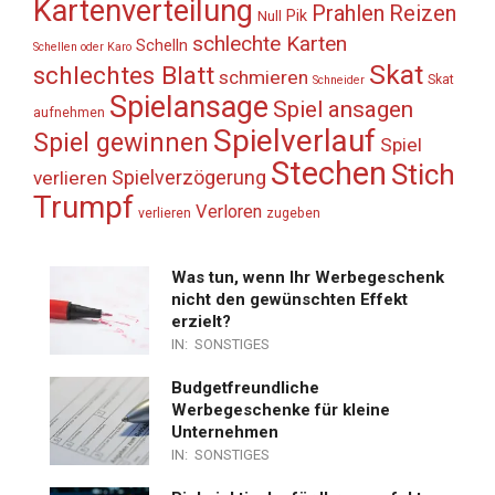
Kartenverteilung
Prahlen
Reizen
Pik
Null
schlechte Karten
Schelln
Schellen oder Karo
Skat
schlechtes Blatt
schmieren
Skat
Schneider
Spielansage
Spiel ansagen
aufnehmen
Spielverlauf
Spiel gewinnen
Spiel
Stechen
Stich
Spielverzögerung
verlieren
Trumpf
Verloren
verlieren
zugeben
Was tun, wenn Ihr Werbegeschenk
nicht den gewünschten Effekt
erzielt?
IN:
SONSTIGES
Budgetfreundliche
Werbegeschenke für kleine
Unternehmen
IN:
SONSTIGES