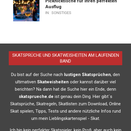
Picknicktische für Ihren perfekten
Ausflug
IN:
SONSTIGES
SKATSPRÜCHE UND SKATWEISHEITEN AM LAUFENDEN
BAND
Du bist auf der Suche nach
lustigen Skatsprüchen
, den
ultimativen
Skatweisheiten
oder kannst darüber viel
berichten? Na dann hat die Suche hier ein Ende, denn
skatsprueche.de
ist genau dein Ding. Hier gibt´s
Skatsprüche, Skatregeln, Skatlisten zum Download, Online
Skat spielen, Tipps, Tests und andere nützliche Infos rund
um mein Lieblingskartenspiel - Skat.
Ich bin kein perfekter Skatspieler, kein Profi, aber auch kein