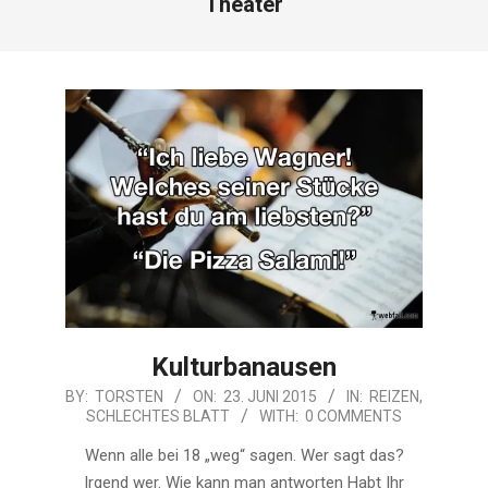
Theater
Kulturbanausen
2015-
BY:
TORSTEN
ON:
23. JUNI 2015
IN:
REIZEN
,
SCHLECHTES BLATT
WITH:
0 COMMENTS
06-
23
Wenn alle bei 18 „weg“ sagen. Wer sagt das?
Irgend wer. Wie kann man antworten Habt Ihr