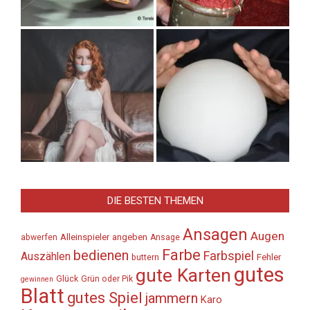
DIE BESTEN THEMEN
Ansagen
Augen
Alleinspieler
angeben
abwerfen
Ansage
Farbe
bedienen
Farbspiel
Auszählen
Fehler
buttern
gutes
gute Karten
Glück
Grün oder Pik
gewinnen
Blatt
gutes Spiel
jammern
Karo