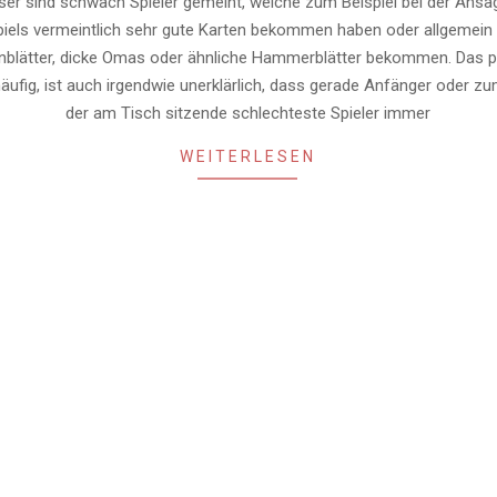
ser sind schwach Spieler gemeint, welche zum Beispiel bei der Ansa
piels vermeintlich sehr gute Karten bekommen haben oder allgemein
nblätter, dicke Omas oder ähnliche Hammerblätter bekommen. Das p
 häufig, ist auch irgendwie unerklärlich, dass gerade Anfänger oder z
der am Tisch sitzende schlechteste Spieler immer
WEITERLESEN