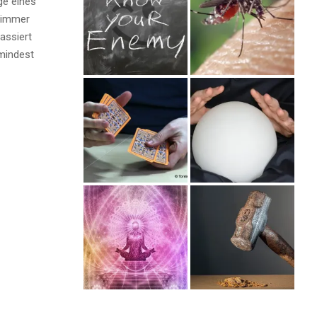
ge eines
 immer
assiert
umindest