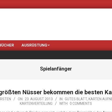
Neue Farben bringt der Frühling:
BÜCHER
AUSRÜSTUNG
Spielanfänger
 größten Nüsser bekommen die besten Ka
RSTEN
ON:
23. AUGUST 2013
IN:
GUTES BLATT
,
KARTEN AUFN
KARTENVERTEILUNG
WITH:
0 COMMENTS