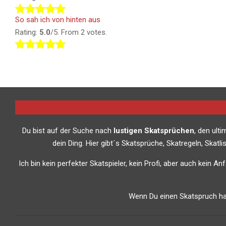
So sah ich von hinten aus
Rating:
5.0
/5. From 2 votes.
Du bist auf der Suche nach
lustigen Skatsprüchen
, den ult
dein Ding. Hier gibt´s Skatsprüche, Skatregeln, Skat
Ich bin kein perfekter Skatspieler, kein Profi, aber auch kein A
Wenn Du einen Skatspruch has