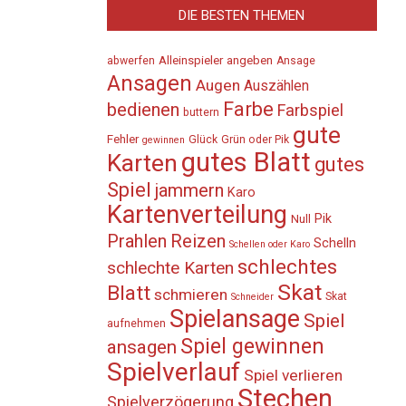
DIE BESTEN THEMEN
Alleinspieler
angeben
abwerfen
Ansage
Ansagen
Augen
Auszählen
Farbe
bedienen
Farbspiel
buttern
gute
Fehler
Glück
Grün oder Pik
gewinnen
gutes Blatt
Karten
gutes
Spiel
jammern
Karo
Kartenverteilung
Pik
Null
Prahlen
Reizen
Schelln
Schellen oder Karo
schlechtes
schlechte Karten
Skat
Blatt
schmieren
Skat
Schneider
Spielansage
Spiel
aufnehmen
Spiel gewinnen
ansagen
Spielverlauf
Spiel verlieren
Stechen
Spielverzögerung