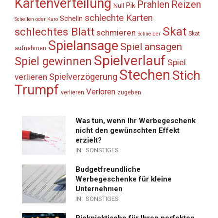
Kartenverteilung
Prahlen
Reizen
Pik
Null
schlechte Karten
Schelln
Schellen oder Karo
Skat
schlechtes Blatt
schmieren
Skat
Schneider
Spielansage
Spiel ansagen
aufnehmen
Spielverlauf
Spiel gewinnen
Spiel
Stechen
Stich
Spielverzögerung
verlieren
Trumpf
Verloren
verlieren
zugeben
Was tun, wenn Ihr Werbegeschenk
nicht den gewünschten Effekt
erzielt?
IN:
SONSTIGES
Budgetfreundliche
Werbegeschenke für kleine
Unternehmen
IN:
SONSTIGES
Picknicktische für Ihren perfekten