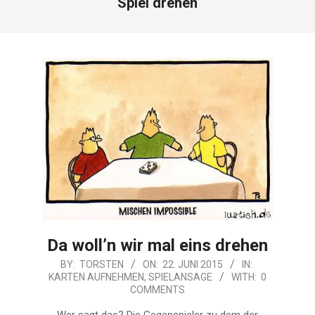
Spiel drehen
Da woll’n wir mal eins drehen
2015-
BY:
TORSTEN
ON:
22. JUNI 2015
IN:
KARTEN AUFNEHMEN
,
SPIELANSAGE
WITH:
0
06-
COMMENTS
22
Wer sagt das? Die Gegenspieler zu dem der