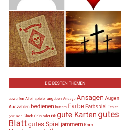
DIE BESTEN THEMEN
Ansagen
Augen
Alleinspieler
angeben
abwerfen
Ansage
Farbe
bedienen
Farbspiel
Auszählen
Fehler
buttern
gutes
gute Karten
Glück
Grün oder Pik
gewinnen
Blatt
gutes Spiel
jammern
Karo