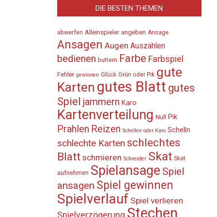
DIE BESTEN THEMEN
Alleinspieler
angeben
abwerfen
Ansage
Ansagen
Augen
Auszählen
Farbe
bedienen
Farbspiel
buttern
gute
Fehler
Glück
Grün oder Pik
gewinnen
gutes Blatt
Karten
gutes
Spiel
jammern
Karo
Kartenverteilung
Pik
Null
Prahlen
Reizen
Schelln
Schellen oder Karo
schlechtes
schlechte Karten
Skat
Blatt
schmieren
Skat
Schneider
Spielansage
Spiel
aufnehmen
Spiel gewinnen
ansagen
Spielverlauf
Spiel verlieren
Stechen
Spielverzögerung