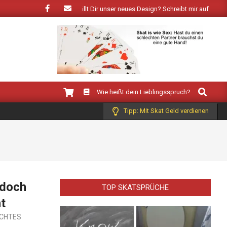
 der Frühling: Wie gefällt Dir unser neues Design? Schreibt mir auf Facebook!
Search
Wie heißt dein Lieblingsspruch?
Tipp: Mit Skat Geld verdienen
 doch
TOP SKATSPRÜCHE
ht
CHTES