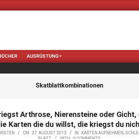
Neue Farben bringt
BÜCHER
AUSRÜSTUNG
Skatblattkombinationen
riegst Arthrose, Nierensteine oder Gicht,
ie Karten die du willst, die kriegst du nic
ORSTEN
ON:
27. AUGUST 2013
IN:
KARTEN AUFNEHMEN
,
SCHLE
BLATT
WITH:
0 COMMENTS