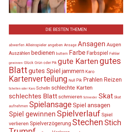
DIE BESTEN THEMEN
Ansagen
Augen
Alleinspieler
angeben
abwerfen
Ansage
Farbe
bedienen
Farbspiel
Auszählen
Fehler
buttern
gutes
gute Karten
Glück
Grün oder Pik
gewinnen
Blatt
gutes Spiel
jammern
Karo
Kartenverteilung
Prahlen
Reizen
Pik
Null
schlechte Karten
Schelln
Schellen oder Karo
Skat
schlechtes Blatt
schmieren
Skat
Schneider
Spielansage
Spiel ansagen
aufnehmen
Spielverlauf
Spiel gewinnen
Spiel
Stechen
Stich
Spielverzögerung
verlieren
Trumpf