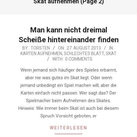
Skat aufnehmen
(Page 2)
Man kann nicht dreimal
Scheiße hintereinander finden
2013-
BY:
TORSTEN
ON:
27. AUGUST 2013
IN:
KARTEN AUFNEHMEN
,
SCHLECHTES BLATT
,
SKAT
08-
WITH:
0 COMMENTS
27
Wenn jemand sich häufiger des Spieles erbarmt,
aber nie was gutes im Skat liegt. Oder wenn
jemand unbedingt ein Spiel machen will, aber die
Karten einfach nicht passen. Wer sagt das? Der
Spielmacher beim Aufnehmen des Skates.
Hinweis: Wie immer beim Skat ist auch bei diesem
Spruch Vorsicht geboten, er
WEITERLESEN