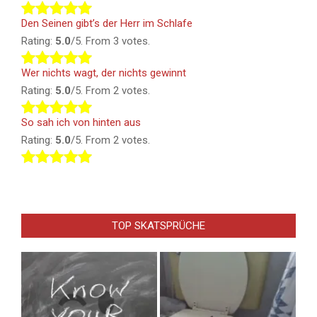
Den Seinen gibt’s der Herr im Schlafe
Rating:
5.0
/5. From 3 votes.
Wer nichts wagt, der nichts gewinnt
Rating:
5.0
/5. From 2 votes.
So sah ich von hinten aus
Rating:
5.0
/5. From 2 votes.
TOP SKATSPRÜCHE