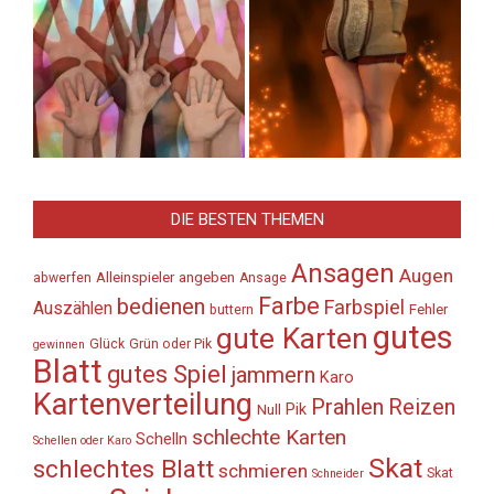
DIE BESTEN THEMEN
Ansagen
Augen
Alleinspieler
angeben
abwerfen
Ansage
Farbe
bedienen
Farbspiel
Auszählen
Fehler
buttern
gutes
gute Karten
Glück
Grün oder Pik
gewinnen
Blatt
gutes Spiel
jammern
Karo
Kartenverteilung
Prahlen
Reizen
Pik
Null
schlechte Karten
Schelln
Schellen oder Karo
Skat
schlechtes Blatt
schmieren
Skat
Schneider