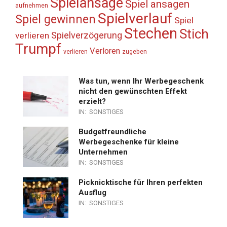
Spielansage
Spiel ansagen
aufnehmen
Spielverlauf
Spiel gewinnen
Spiel
Stechen
Stich
Spielverzögerung
verlieren
Trumpf
Verloren
verlieren
zugeben
Was tun, wenn Ihr Werbegeschenk
nicht den gewünschten Effekt
erzielt?
IN:
SONSTIGES
Budgetfreundliche
Werbegeschenke für kleine
Unternehmen
IN:
SONSTIGES
Picknicktische für Ihren perfekten
Ausflug
IN:
SONSTIGES