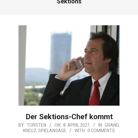
Sektions
Der Sektions-Chef kommt
2021-
BY:
TORSTEN
ON:
8. APRIL 2021
IN:
GRAND
,
KREUZ
,
SPIELANSAGE
WITH:
0 COMMENTS
04-