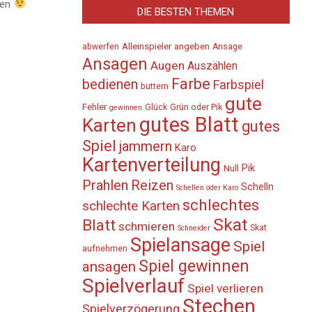
ben
DIE BESTEN THEMEN
Alleinspieler
angeben
abwerfen
Ansage
Ansagen
Augen
Auszählen
Farbe
bedienen
Farbspiel
buttern
gute
Fehler
Glück
Grün oder Pik
gewinnen
gutes Blatt
Karten
gutes
Spiel
jammern
Karo
Kartenverteilung
Pik
Null
Prahlen
Reizen
Schelln
Schellen oder Karo
schlechtes
schlechte Karten
Skat
Blatt
schmieren
Skat
Schneider
Spielansage
Spiel
aufnehmen
Spiel gewinnen
ansagen
Spielverlauf
Spiel verlieren
Stechen
Spielverzögerung