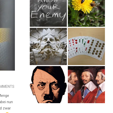
OMMENTS
 Menge
abei nun
nd zwar