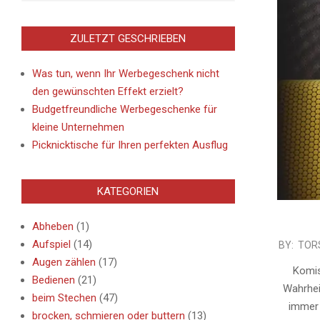
ZULETZT GESCHRIEBEN
Was tun, wenn Ihr Werbegeschenk nicht
den gewünschten Effekt erzielt?
Budgetfreundliche Werbegeschenke für
kleine Unternehmen
Picknicktische für Ihren perfekten Ausflug
KATEGORIEN
Abheben
(1)
Aufspiel
(14)
2013-
BY:
TOR
Augen zählen
(17)
08-
Komis
Bedienen
(21)
28
Wahrheit
beim Stechen
(47)
immer 
brocken, schmieren oder buttern
(13)