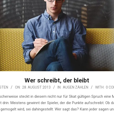
Wer schreibt, der bleibt
STEN
ON:
28. AUGUST 2013
IN:
AUGEN ZÄHLEN
WITH:
0 C
cherweise steckt in diesem nicht nur für Skat gültigen Spruch eine
 drin. Meistens gewinnt der Spieler, der die Punkte aufschreibt. Ob d
gemogelt wird, sei dahingestellt. Wer sagt das? Kann jeder sagen u