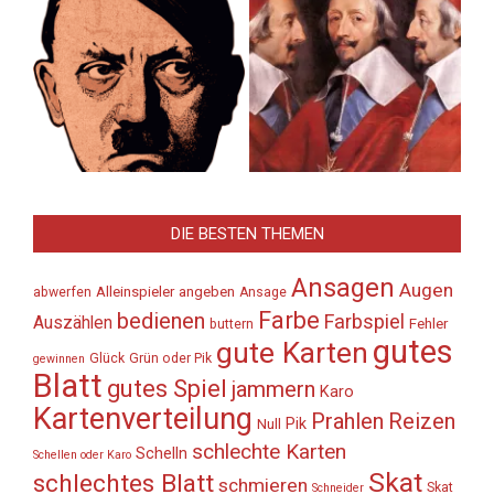
DIE BESTEN THEMEN
Ansagen
Augen
Alleinspieler
angeben
abwerfen
Ansage
Farbe
bedienen
Farbspiel
Auszählen
Fehler
buttern
gutes
gute Karten
Glück
Grün oder Pik
gewinnen
Blatt
gutes Spiel
jammern
Karo
Kartenverteilung
Prahlen
Reizen
Pik
Null
schlechte Karten
Schelln
Schellen oder Karo
Skat
schlechtes Blatt
schmieren
Skat
Schneider