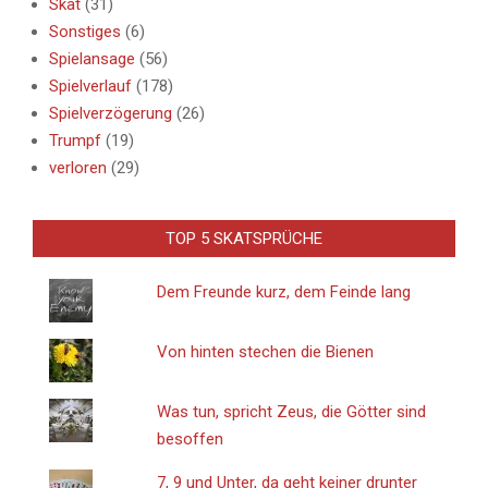
Skat
(31)
Sonstiges
(6)
Spielansage
(56)
Spielverlauf
(178)
Spielverzögerung
(26)
Trumpf
(19)
verloren
(29)
TOP 5 SKATSPRÜCHE
Dem Freunde kurz, dem Feinde lang
Von hinten stechen die Bienen
Was tun, spricht Zeus, die Götter sind
besoffen
7, 9 und Unter, da geht keiner drunter