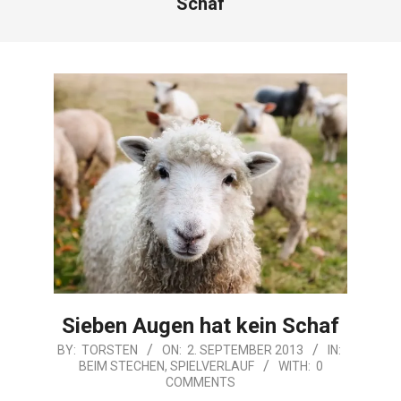
Schaf
Sieben Augen hat kein Schaf
2013-
BY:
TORSTEN
ON:
2. SEPTEMBER 2013
IN:
BEIM STECHEN
,
SPIELVERLAUF
WITH:
0
09-
COMMENTS
02