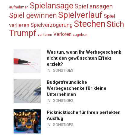
Spielansage
Spiel ansagen
aufnehmen
Spielverlauf
Spiel gewinnen
Spiel
Stechen
Stich
Spielverzögerung
verlieren
Trumpf
Verloren
verlieren
zugeben
Was tun, wenn Ihr Werbegeschenk
nicht den gewünschten Effekt
erzielt?
IN:
SONSTIGES
Budgetfreundliche
Werbegeschenke für kleine
Unternehmen
IN:
SONSTIGES
Picknicktische für Ihren perfekten
Ausflug
IN:
SONSTIGES