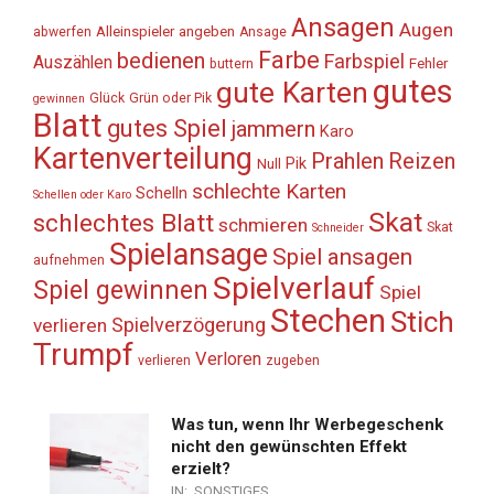
Ansagen
Augen
Alleinspieler
angeben
abwerfen
Ansage
Farbe
bedienen
Farbspiel
Auszählen
Fehler
buttern
gutes
gute Karten
Glück
Grün oder Pik
gewinnen
Blatt
gutes Spiel
jammern
Karo
Kartenverteilung
Prahlen
Reizen
Pik
Null
schlechte Karten
Schelln
Schellen oder Karo
Skat
schlechtes Blatt
schmieren
Skat
Schneider
Spielansage
Spiel ansagen
aufnehmen
Spielverlauf
Spiel gewinnen
Spiel
Stechen
Stich
Spielverzögerung
verlieren
Trumpf
Verloren
verlieren
zugeben
Was tun, wenn Ihr Werbegeschenk
nicht den gewünschten Effekt
erzielt?
IN:
SONSTIGES