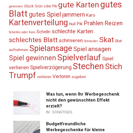
gutes
gute Karten
Glück
Grün oder Pik
gewinnen
Blatt
gutes Spiel
jammern
Karo
Kartenverteilung
Prahlen
Reizen
Pik
Null
schlechte Karten
Schelln
Schellen oder Karo
Skat
schlechtes Blatt
schmieren
Skat
Schneider
Spielansage
Spiel ansagen
aufnehmen
Spielverlauf
Spiel gewinnen
Spiel
Stechen
Stich
Spielverzögerung
verlieren
Trumpf
Verloren
verlieren
zugeben
Was tun, wenn Ihr Werbegeschenk
nicht den gewünschten Effekt
erzielt?
IN:
SONSTIGES
Budgetfreundliche
Werbegeschenke für kleine