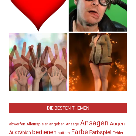
DIE BESTEN THEMEN
Ansagen
Augen
Alleinspieler
angeben
abwerfen
Ansage
Farbe
bedienen
Farbspiel
Auszählen
Fehler
buttern