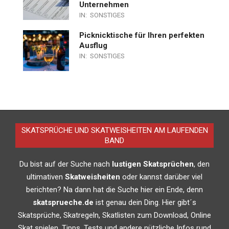
Unternehmen
IN:
SONSTIGES
Picknicktische für Ihren perfekten
Ausflug
IN:
SONSTIGES
SKATSPRÜCHE UND SKATWEISHEITEN AM LAUFENDEN
BAND
Du bist auf der Suche nach
lustigen Skatsprüchen
, den
ultimativen
Skatweisheiten
oder kannst darüber viel
berichten? Na dann hat die Suche hier ein Ende, denn
skatsprueche.de
ist genau dein Ding. Hier gibt´s
Skatsprüche, Skatregeln, Skatlisten zum Download, Online
Skat spielen, Tipps, Tests und andere nützliche Infos rund