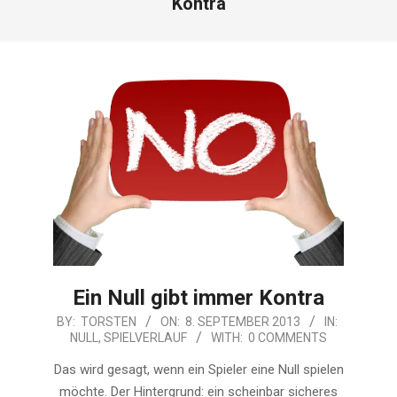
Kontra
Ein Null gibt immer Kontra
2013-
BY:
TORSTEN
ON:
8. SEPTEMBER 2013
IN:
NULL
,
SPIELVERLAUF
WITH:
0 COMMENTS
09-
08
Das wird gesagt, wenn ein Spieler eine Null spielen
möchte. Der Hintergrund: ein scheinbar sicheres