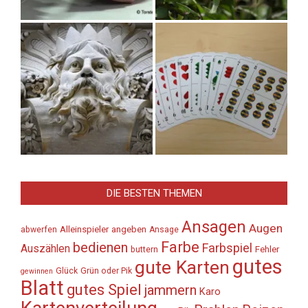
DIE BESTEN THEMEN
Ansagen
Augen
Alleinspieler
angeben
abwerfen
Ansage
Farbe
bedienen
Farbspiel
Auszählen
Fehler
buttern
gutes
gute Karten
Glück
Grün oder Pik
gewinnen
Blatt
gutes Spiel
jammern
Karo