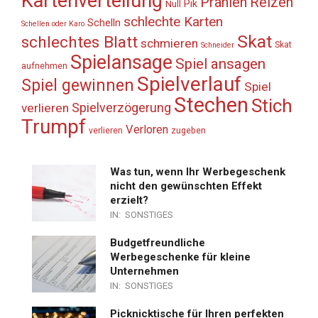
Kartenverteilung
Prahlen
Reizen
Pik
Null
schlechte Karten
Schelln
Schellen oder Karo
Skat
schlechtes Blatt
schmieren
Skat
Schneider
Spielansage
Spiel ansagen
aufnehmen
Spielverlauf
Spiel gewinnen
Spiel
Stechen
Stich
Spielverzögerung
verlieren
Trumpf
Verloren
verlieren
zugeben
Was tun, wenn Ihr Werbegeschenk
nicht den gewünschten Effekt
erzielt?
IN:
SONSTIGES
Budgetfreundliche
Werbegeschenke für kleine
Unternehmen
IN:
SONSTIGES
Picknicktische für Ihren perfekten