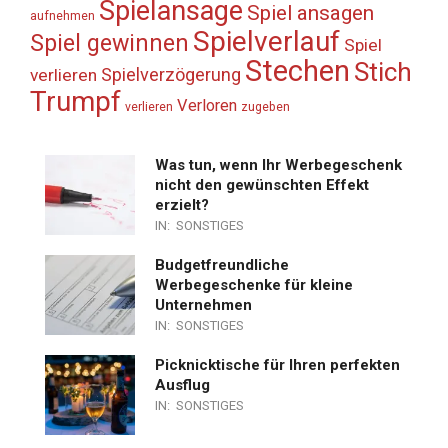
Spielansage
Spiel ansagen
aufnehmen
Spielverlauf
Spiel gewinnen
Spiel
Stechen
Stich
Spielverzögerung
verlieren
Trumpf
Verloren
verlieren
zugeben
Was tun, wenn Ihr Werbegeschenk
nicht den gewünschten Effekt
erzielt?
IN:
SONSTIGES
Budgetfreundliche
Werbegeschenke für kleine
Unternehmen
IN:
SONSTIGES
Picknicktische für Ihren perfekten
Ausflug
IN:
SONSTIGES