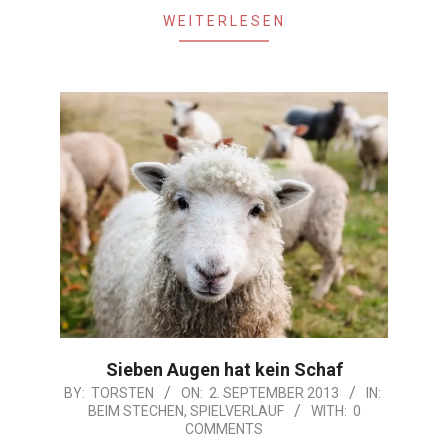
WEITERLESEN
Sieben Augen hat kein Schaf
2013-
BY:
TORSTEN
ON:
2. SEPTEMBER 2013
IN:
BEIM STECHEN
,
SPIELVERLAUF
WITH:
0
09-
COMMENTS
02