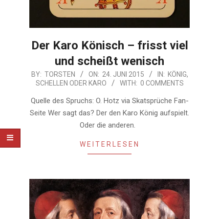
Der Karo Könisch – frisst viel
und scheißt wenisch
2015-
BY:
TORSTEN
ON:
24. JUNI 2015
IN:
KÖNIG
,
SCHELLEN ODER KARO
WITH:
0 COMMENTS
06-
24
Quelle des Spruchs: O. Hotz via Skatsprüche Fan-
Seite Wer sagt das? Der den Karo König aufspielt.
Oder die anderen.
WEITERLESEN