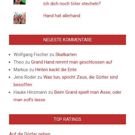
ich dich noch töter stecheln?
Hand hat allerhand
NEUESTE KOMMENTARE
Wolfgang Fischer
zu
Skatkarten
Theo
zu
Grand Hand nimmt man geschlossen auf
Markus
zu
Hinten kackt die Ente
Jens Roder
zu
Was tun, spricht Zeus, die Götter sind
besoffen
Hauke Hinzmann
zu
Beim Grand spielt man Asse, oder
man soll’s lasse
TOP RATINGS
Auf die Dörfer gehen