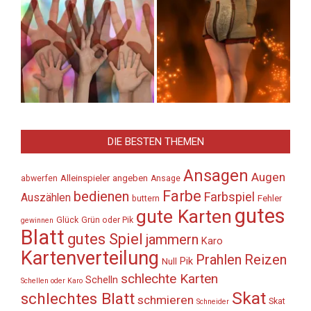
DIE BESTEN THEMEN
Ansagen
Augen
Alleinspieler
angeben
abwerfen
Ansage
Farbe
bedienen
Farbspiel
Auszählen
Fehler
buttern
gutes
gute Karten
Glück
Grün oder Pik
gewinnen
Blatt
gutes Spiel
jammern
Karo
Kartenverteilung
Prahlen
Reizen
Pik
Null
schlechte Karten
Schelln
Schellen oder Karo
Skat
schlechtes Blatt
schmieren
Skat
Schneider