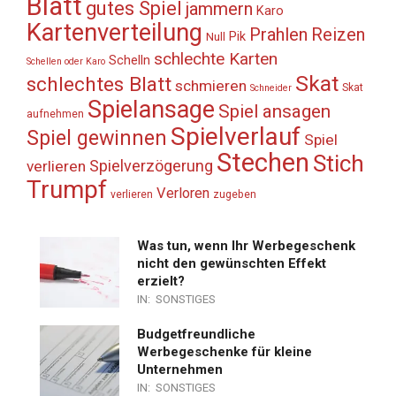
Blatt
gutes Spiel
jammern
Karo
Kartenverteilung
Prahlen
Reizen
Pik
Null
schlechte Karten
Schelln
Schellen oder Karo
Skat
schlechtes Blatt
schmieren
Skat
Schneider
Spielansage
Spiel ansagen
aufnehmen
Spielverlauf
Spiel gewinnen
Spiel
Stechen
Stich
Spielverzögerung
verlieren
Trumpf
Verloren
verlieren
zugeben
Was tun, wenn Ihr Werbegeschenk
nicht den gewünschten Effekt
erzielt?
IN:
SONSTIGES
Budgetfreundliche
Werbegeschenke für kleine
Unternehmen
IN:
SONSTIGES