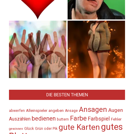
DIE BESTEN THEMEN
Ansagen
Augen
Alleinspieler
angeben
abwerfen
Ansage
Farbe
bedienen
Farbspiel
Auszählen
Fehler
buttern
gutes
gute Karten
Glück
Grün oder Pik
gewinnen