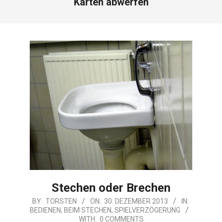
Karten abwerfen
Stechen oder Brechen
2013-
BY:
TORSTEN
ON:
30. DEZEMBER 2013
IN:
BEDIENEN
,
BEIM STECHEN
,
SPIELVERZÖGERUNG
12-
WITH:
0 COMMENTS