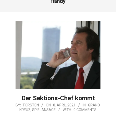
Handy
Der Sektions-Chef kommt
2021-
BY:
TORSTEN
ON:
8. APRIL 2021
IN:
GRAND
,
KREUZ
,
SPIELANSAGE
WITH:
0 COMMENTS
04-