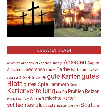
DIE BESTEN THEMEN
Ansagen
Augen
Alleinspieler
angeben
abwerfen
Ansage
Farbe
bedienen
Farbspiel
Auszählen
Fehler
buttern
gutes
gute Karten
Glück
Grün oder Pik
gewinnen
Blatt
gutes Spiel
jammern
Karo
Kartenverteilung
Prahlen
Reizen
Pik
Null
schlechte Karten
Schelln
Schellen oder Karo
Skat
schlechtes Blatt
schmieren
Skat
Schneider