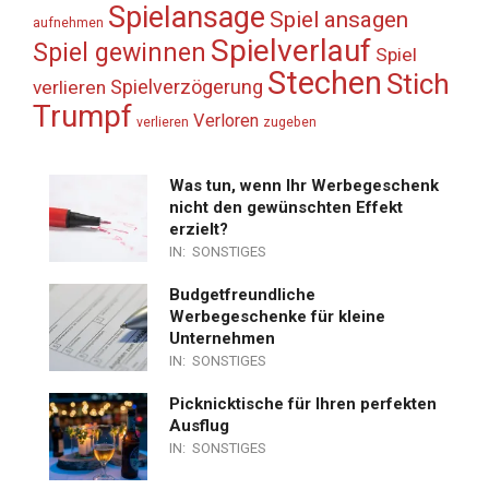
Spielansage
Spiel ansagen
aufnehmen
Spielverlauf
Spiel gewinnen
Spiel
Stechen
Stich
Spielverzögerung
verlieren
Trumpf
Verloren
verlieren
zugeben
Was tun, wenn Ihr Werbegeschenk
nicht den gewünschten Effekt
erzielt?
IN:
SONSTIGES
Budgetfreundliche
Werbegeschenke für kleine
Unternehmen
IN:
SONSTIGES
Picknicktische für Ihren perfekten
Ausflug
IN:
SONSTIGES