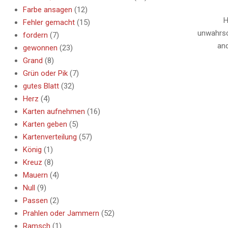
2018-
Farbe ansagen
(12)
01-
H
Fehler gemacht
(15)
05
unwahrsc
fordern
(7)
and
gewonnen
(23)
Grand
(8)
Grün oder Pik
(7)
gutes Blatt
(32)
Herz
(4)
Karten aufnehmen
(16)
Karten geben
(5)
Kartenverteilung
(57)
König
(1)
Kreuz
(8)
Mauern
(4)
Null
(9)
Passen
(2)
Prahlen oder Jammern
(52)
Ramsch
(1)