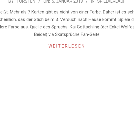
BY:
TORSTEN
ON:
5. JANUAR 2018
IN:
SPIELVERLAUF
eißt: Mehr als 7 Karten gibt es nicht von einer Farbe. Daher ist es se
heinlich, das der Stich beim 3. Versuch nach Hause kommt. Spiele d
ere Farbe aus. Quelle des Spruchs: Kai Gottschling (der Enkel Wolfg
Beidel) via Skatsprüche Fan-Seite
WEITERLESEN