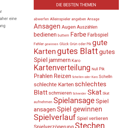
DIE BESTEN THEMEN
hr
aher eine
Alleinspieler
angeben
abwerfen
Ansage
Ansagen
ang
Augen
Auszählen
Farbe
bedienen
Farbspiel
buttern
gute
Fehler
Glück
Grün oder Pik
gewinnen
gutes Blatt
Karten
gutes
Spiel
jammern
Karo
Kartenverteilung
Pik
Null
Prahlen
Reizen
Schelln
Schellen oder Karo
schlechtes
schlechte Karten
Skat
Blatt
schmieren
Skat
Schneider
Spielansage
Spiel
aufnehmen
Spiel gewinnen
ansagen
Spielverlauf
Spiel verlieren
Stechen
Spielverzögerung