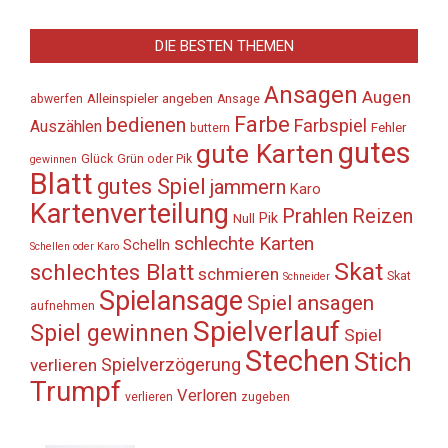
DIE BESTEN THEMEN
Ansagen
Augen
Alleinspieler
angeben
abwerfen
Ansage
Farbe
bedienen
Farbspiel
Auszählen
Fehler
buttern
gutes
gute Karten
Glück
Grün oder Pik
gewinnen
Blatt
gutes Spiel
jammern
Karo
Kartenverteilung
Prahlen
Reizen
Pik
Null
schlechte Karten
Schelln
Schellen oder Karo
Skat
schlechtes Blatt
schmieren
Skat
Schneider
Spielansage
Spiel ansagen
aufnehmen
Spielverlauf
Spiel gewinnen
Spiel
Stechen
Stich
Spielverzögerung
verlieren
Trumpf
Verloren
verlieren
zugeben