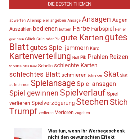
DIE BESTEN THEMEN
Ansagen
Augen
Alleinspieler
angeben
abwerfen
Ansage
Farbe
bedienen
Farbspiel
Auszählen
Fehler
buttern
gutes
gute Karten
Glück
Grün oder Pik
gewinnen
Blatt
gutes Spiel
jammern
Karo
Kartenverteilung
Prahlen
Reizen
Pik
Null
schlechte Karten
Schelln
Schellen oder Karo
Skat
schlechtes Blatt
schmieren
Skat
Schneider
Spielansage
Spiel ansagen
aufnehmen
Spielverlauf
Spiel gewinnen
Spiel
Stechen
Stich
Spielverzögerung
verlieren
Trumpf
Verloren
verlieren
zugeben
Was tun, wenn Ihr Werbegeschenk
nicht den gewünschten Effekt