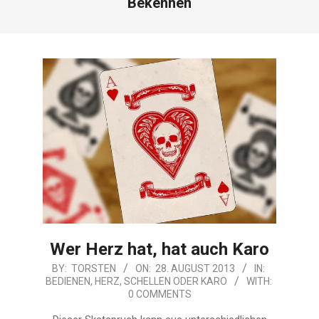
Bekennen
Wer Herz hat, hat auch Karo
2013-
BY:
TORSTEN
ON:
28. AUGUST 2013
IN:
BEDIENEN
,
HERZ
,
SCHELLEN ODER KARO
WITH:
08-
0 COMMENTS
28